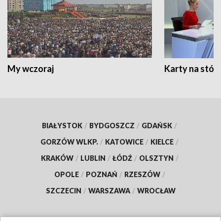
My wczoraj
Karty na stół:
BIAŁYSTOK
/
BYDGOSZCZ
/
GDAŃSK
/
GORZÓW WLKP.
/
KATOWICE
/
KIELCE
/
KRAKÓW
/
LUBLIN
/
ŁÓDŹ
/
OLSZTYN
/
OPOLE
/
POZNAŃ
/
RZESZÓW
/
SZCZECIN
/
WARSZAWA
/
WROCŁAW