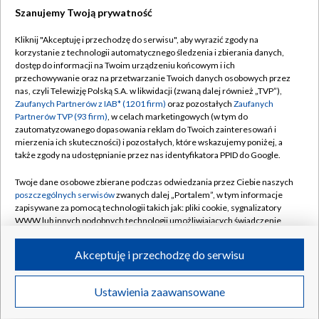
Szanujemy Twoją prywatność
Dołącz do nas:
Kliknij "Akceptuję i przechodzę do serwisu", aby wyrazić zgody na
korzystanie z technologii automatycznego śledzenia i zbierania danych,
TVP
dostęp do informacji na Twoim urządzeniu końcowym i ich
Abonament TVP
przechowywanie oraz na przetwarzanie Twoich danych osobowych przez
Regulamin TVP
nas, czyli Telewizję Polską S.A. w likwidacji (zwaną dalej również „TVP”),
Emisja w TVP
Polityka prywatności
Zaufanych Partnerów z IAB* (1201 firm)
oraz pozostałych
Zaufanych
Partnerów TVP (93 firm)
, w celach marketingowych (w tym do
Centrum informacji TVP
Moje zgody
zautomatyzowanego dopasowania reklam do Twoich zainteresowań i
mierzenia ich skuteczności) i pozostałych, które wskazujemy poniżej, a
Naziemna Telewizja Cyfrowa
Pomoc
także zgody na udostępnianie przez nas identyfikatora PPID do Google.
Sklep TVP
Biuro reklamy
Twoje dane osobowe zbierane podczas odwiedzania przez Ciebie naszych
Rada Programowa
Kontakt
poszczególnych serwisów
zwanych dalej „Portalem”, w tym informacje
zapisywane za pomocą technologii takich jak: pliki cookie, sygnalizatory
System NOS
WWW lub innych podobnych technologii umożliwiających świadczenie
dopasowanych i bezpiecznych usług, personalizację treści oraz reklam,
Informacje o nadawcy
Kanały
udostępnianie funkcji mediów społecznościowych oraz analizowanie
Akceptuję i przechodzę do serwisu
ruchu w Internecie.
Program dla prasy
©2026 Telewizja Polska S.A. w likwidacji
Biuro Reklamy
Twoje dane osobowe zbierane podczas odwiedzania przez Ciebie
Ustawienia zaawansowane
poszczególnych serwisów
na Portalu, takie jak adresy IP, identyfikatory
Ogłoszenie przetargowe
Twoich urządzeń końcowych i identyfikatory plików cookie, informacje o