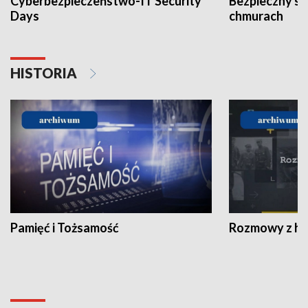
Cyberbezpieczeństwo-IT Security
Bezpieczny s
Days
chmurach
HISTORIA
Pamięć i Tożsamość
Rozmowy z his