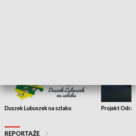
Kalejdoskop
Sołtys na med
WYPOCZYNEK I REKREACJA
Duszek Lubuszek na szlaku
Projekt Odra
REPORTAŻE