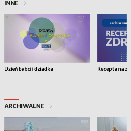
INNE
Dzień babci i dziadka
Recepta na z
ARCHIWALNE