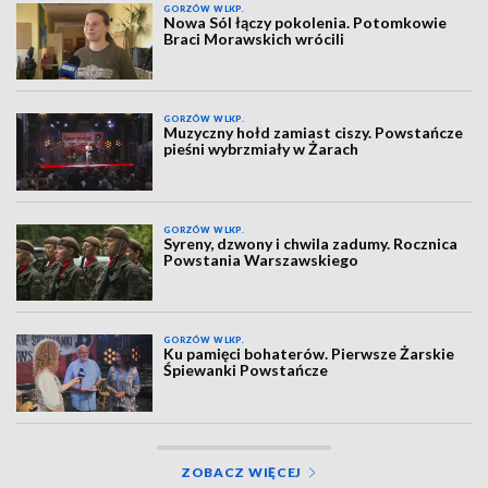
GORZÓW WLKP.
Nowa Sól łączy pokolenia. Potomkowie
Braci Morawskich wrócili
GORZÓW WLKP.
Muzyczny hołd zamiast ciszy. Powstańcze
pieśni wybrzmiały w Żarach
GORZÓW WLKP.
Syreny, dzwony i chwila zadumy. Rocznica
Powstania Warszawskiego
GORZÓW WLKP.
Ku pamięci bohaterów. Pierwsze Żarskie
Śpiewanki Powstańcze
ZOBACZ WIĘCEJ