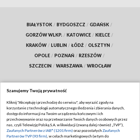
BIAŁYSTOK
/
BYDGOSZCZ
/
GDAŃSK
/
GORZÓW WLKP.
/
KATOWICE
/
KIELCE
/
KRAKÓW
/
LUBLIN
/
ŁÓDŹ
/
OLSZTYN
/
OPOLE
/
POZNAŃ
/
RZESZÓW
/
SZCZECIN
/
WARSZAWA
/
WROCŁAW
Szanujemy Twoją prywatność
Dołącz do nas:
Kliknij "Akceptuję i przechodzę do serwisu", aby wyrazić zgody na
korzystanie z technologii automatycznego śledzenia i zbierania danych,
TVP
dostęp do informacji na Twoim urządzeniu końcowym i ich
Abonament TVP
przechowywanie oraz na przetwarzanie Twoich danych osobowych przez
Regulamin TVP
nas, czyli Telewizję Polską S.A. w likwidacji (zwaną dalej również „TVP”),
Emisja w TVP
Polityka prywatności
Zaufanych Partnerów z IAB* (1201 firm)
oraz pozostałych
Zaufanych
Partnerów TVP (93 firm)
, w celach marketingowych (w tym do
Centrum informacji TVP