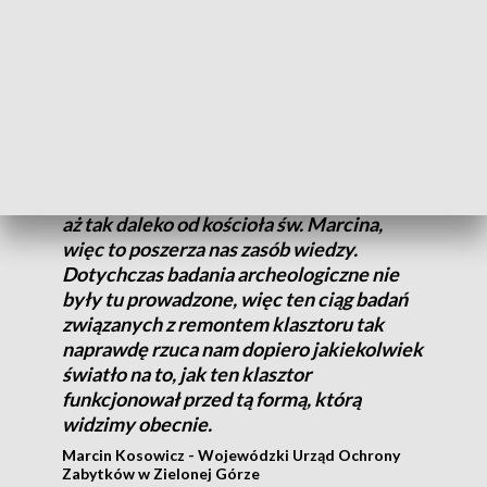
Dzięki odkrytej zbiorowej mogile naukowcy będą mogli
uzupełnić znane sobie informacje o historii opactwa
Cystersów w Gościkowie-Paradyżu.
Nie mamy informacji ani w źródłach
pisanych, ani w kartograficznych, ani
[krongrafii] o cmentarzu funkcjonującym
aż tak daleko od kościoła św. Marcina,
więc to poszerza nas zasób wiedzy.
Dotychczas badania archeologiczne nie
były tu prowadzone, więc ten ciąg badań
związanych z remontem klasztoru tak
naprawdę rzuca nam dopiero jakiekolwiek
światło na to, jak ten klasztor
funkcjonował przed tą formą, którą
widzimy obecnie.
Marcin Kosowicz - Wojewódzki Urząd Ochrony
Zabytków w Zielonej Górze