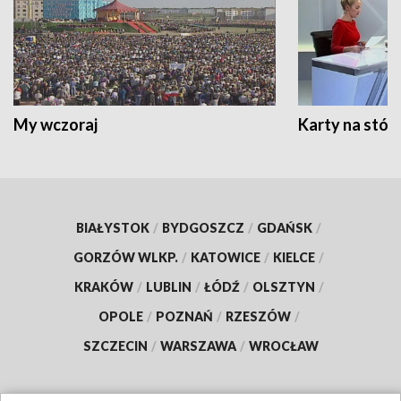
My wczoraj
Karty na stół:
BIAŁYSTOK
/
BYDGOSZCZ
/
GDAŃSK
/
GORZÓW WLKP.
/
KATOWICE
/
KIELCE
/
KRAKÓW
/
LUBLIN
/
ŁÓDŹ
/
OLSZTYN
/
OPOLE
/
POZNAŃ
/
RZESZÓW
/
SZCZECIN
/
WARSZAWA
/
WROCŁAW