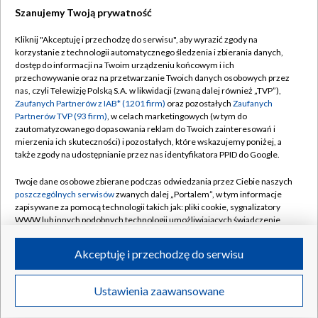
Szanujemy Twoją prywatność
Dołącz do nas:
Kliknij "Akceptuję i przechodzę do serwisu", aby wyrazić zgody na
korzystanie z technologii automatycznego śledzenia i zbierania danych,
TVP
dostęp do informacji na Twoim urządzeniu końcowym i ich
Abonament TVP
przechowywanie oraz na przetwarzanie Twoich danych osobowych przez
Regulamin TVP
nas, czyli Telewizję Polską S.A. w likwidacji (zwaną dalej również „TVP”),
Emisja w TVP
Polityka prywatności
Zaufanych Partnerów z IAB* (1201 firm)
oraz pozostałych
Zaufanych
Partnerów TVP (93 firm)
, w celach marketingowych (w tym do
Centrum informacji TVP
Moje zgody
zautomatyzowanego dopasowania reklam do Twoich zainteresowań i
mierzenia ich skuteczności) i pozostałych, które wskazujemy poniżej, a
Naziemna Telewizja Cyfrowa
Pomoc
także zgody na udostępnianie przez nas identyfikatora PPID do Google.
Sklep TVP
Biuro reklamy
Twoje dane osobowe zbierane podczas odwiedzania przez Ciebie naszych
Rada Programowa
Kontakt
poszczególnych serwisów
zwanych dalej „Portalem”, w tym informacje
zapisywane za pomocą technologii takich jak: pliki cookie, sygnalizatory
System NOS
WWW lub innych podobnych technologii umożliwiających świadczenie
dopasowanych i bezpiecznych usług, personalizację treści oraz reklam,
Informacje o nadawcy
Kanały
udostępnianie funkcji mediów społecznościowych oraz analizowanie
Akceptuję i przechodzę do serwisu
ruchu w Internecie.
Program dla prasy
©2026 Telewizja Polska S.A. w likwidacji
Biuro Reklamy
Twoje dane osobowe zbierane podczas odwiedzania przez Ciebie
Ustawienia zaawansowane
poszczególnych serwisów
na Portalu, takie jak adresy IP, identyfikatory
Ogłoszenie przetargowe
Twoich urządzeń końcowych i identyfikatory plików cookie, informacje o