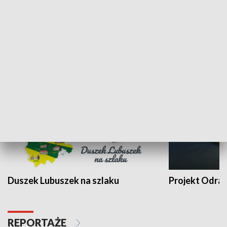
Kalejdoskop
Sołtys na med
WYPOCZYNEK I REKREACJA
Duszek Lubuszek na szlaku
Projekt Odra
REPORTAŻE