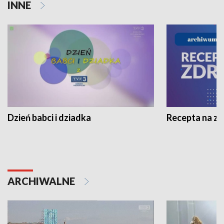
INNE
Dzień babci i dziadka
Recepta na z
ARCHIWALNE