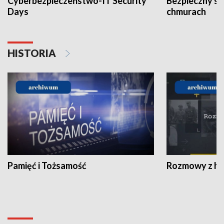
Cyberbezpieczeństwo-IT Security
Bezpieczny s
Days
chmurach
HISTORIA
Pamięć i Tożsamość
Rozmowy z his