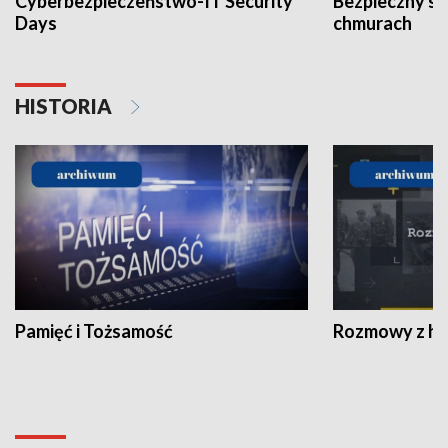
Cyberbezpieczeństwo-IT Security
Bezpieczny s
Days
chmurach
HISTORIA
Pamięć i Tożsamość
Rozmowy z his