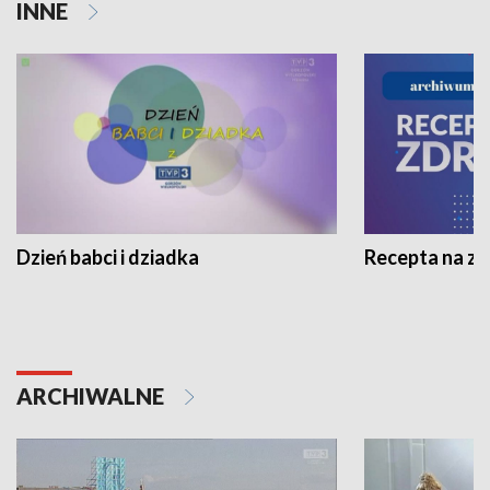
INNE
Dzień babci i dziadka
Recepta na z
ARCHIWALNE