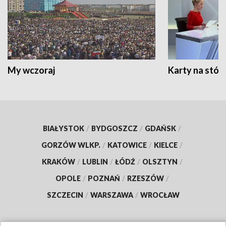
My wczoraj
Karty na stół:
BIAŁYSTOK
/
BYDGOSZCZ
/
GDAŃSK
/
GORZÓW WLKP.
/
KATOWICE
/
KIELCE
/
KRAKÓW
/
LUBLIN
/
ŁÓDŹ
/
OLSZTYN
/
OPOLE
/
POZNAŃ
/
RZESZÓW
/
SZCZECIN
/
WARSZAWA
/
WROCŁAW