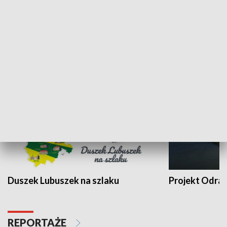
Kalejdoskop
Sołtys na med
WYPOCZYNEK I REKREACJA
Duszek Lubuszek na szlaku
Projekt Odra
REPORTAŻE