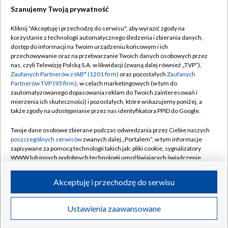
Szanujemy Twoją prywatność
Dołącz do nas:
Kliknij "Akceptuję i przechodzę do serwisu", aby wyrazić zgody na
korzystanie z technologii automatycznego śledzenia i zbierania danych,
TVP
dostęp do informacji na Twoim urządzeniu końcowym i ich
Abonament TVP
przechowywanie oraz na przetwarzanie Twoich danych osobowych przez
Regulamin TVP
nas, czyli Telewizję Polską S.A. w likwidacji (zwaną dalej również „TVP”),
Emisja w TVP
Polityka prywatności
Zaufanych Partnerów z IAB* (1201 firm)
oraz pozostałych
Zaufanych
Partnerów TVP (93 firm)
, w celach marketingowych (w tym do
Centrum informacji TVP
Moje zgody
zautomatyzowanego dopasowania reklam do Twoich zainteresowań i
mierzenia ich skuteczności) i pozostałych, które wskazujemy poniżej, a
Naziemna Telewizja Cyfrowa
Pomoc
także zgody na udostępnianie przez nas identyfikatora PPID do Google.
Sklep TVP
Biuro reklamy
Twoje dane osobowe zbierane podczas odwiedzania przez Ciebie naszych
Rada Programowa
Kontakt
poszczególnych serwisów
zwanych dalej „Portalem”, w tym informacje
zapisywane za pomocą technologii takich jak: pliki cookie, sygnalizatory
System NOS
WWW lub innych podobnych technologii umożliwiających świadczenie
dopasowanych i bezpiecznych usług, personalizację treści oraz reklam,
Informacje o nadawcy
Kanały
udostępnianie funkcji mediów społecznościowych oraz analizowanie
Akceptuję i przechodzę do serwisu
ruchu w Internecie.
Program dla prasy
©2026 Telewizja Polska S.A. w likwidacji
Biuro Reklamy
Twoje dane osobowe zbierane podczas odwiedzania przez Ciebie
Ustawienia zaawansowane
poszczególnych serwisów
na Portalu, takie jak adresy IP, identyfikatory
Ogłoszenie przetargowe
Twoich urządzeń końcowych i identyfikatory plików cookie, informacje o