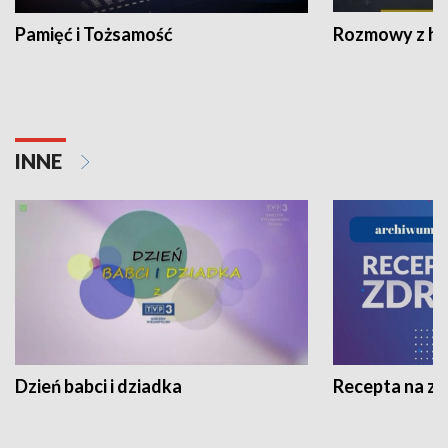
Pamięć i Tożsamość
Rozmowy z his
INNE
Dzień babci i dziadka
Recepta na z