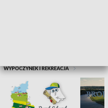
Kalejdoskop
Sołtys na med
WYPOCZYNEK I REKREACJA