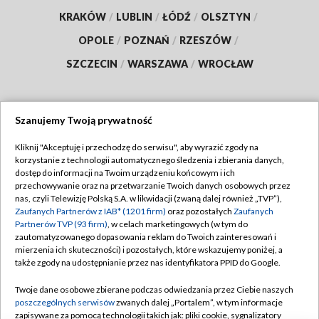
KRAKÓW
/
LUBLIN
/
ŁÓDŹ
/
OLSZTYN
/
OPOLE
/
POZNAŃ
/
RZESZÓW
/
SZCZECIN
/
WARSZAWA
/
WROCŁAW
Szanujemy Twoją prywatność
Dołącz do nas:
Kliknij "Akceptuję i przechodzę do serwisu", aby wyrazić zgody na
korzystanie z technologii automatycznego śledzenia i zbierania danych,
TVP
dostęp do informacji na Twoim urządzeniu końcowym i ich
Abonament TVP
przechowywanie oraz na przetwarzanie Twoich danych osobowych przez
Regulamin TVP
nas, czyli Telewizję Polską S.A. w likwidacji (zwaną dalej również „TVP”),
Emisja w TVP
Polityka prywatności
Zaufanych Partnerów z IAB* (1201 firm)
oraz pozostałych
Zaufanych
Partnerów TVP (93 firm)
, w celach marketingowych (w tym do
Centrum informacji TVP
Moje zgody
zautomatyzowanego dopasowania reklam do Twoich zainteresowań i
mierzenia ich skuteczności) i pozostałych, które wskazujemy poniżej, a
Naziemna Telewizja Cyfrowa
Pomoc
także zgody na udostępnianie przez nas identyfikatora PPID do Google.
Sklep TVP
Biuro reklamy
Twoje dane osobowe zbierane podczas odwiedzania przez Ciebie naszych
Rada Programowa
Kontakt
poszczególnych serwisów
zwanych dalej „Portalem”, w tym informacje
zapisywane za pomocą technologii takich jak: pliki cookie, sygnalizatory