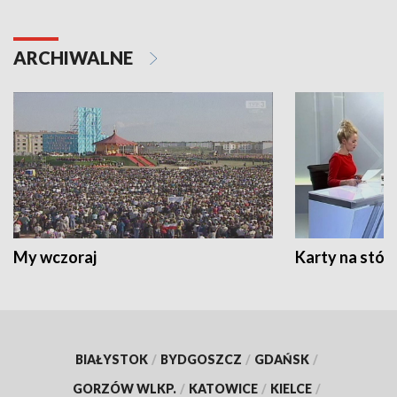
ARCHIWALNE
My wczoraj
Karty na stół:
BIAŁYSTOK
/
BYDGOSZCZ
/
GDAŃSK
/
GORZÓW WLKP.
/
KATOWICE
/
KIELCE
/