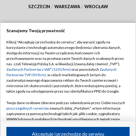
SZCZECIN
/
WARSZAWA
/
WROCŁAW
Szanujemy Twoją prywatność
Dołącz do nas:
Kliknij "Akceptuję i przechodzę do serwisu", aby wyrazić zgody na
korzystanie z technologii automatycznego śledzenia i zbierania danych,
TVP
dostęp do informacji na Twoim urządzeniu końcowym i ich
Abonament TVP
przechowywanie oraz na przetwarzanie Twoich danych osobowych przez
Regulamin TVP
nas, czyli Telewizję Polską S.A. w likwidacji (zwaną dalej również „TVP”),
Emisja w TVP
Polityka prywatności
Zaufanych Partnerów z IAB* (1201 firm)
oraz pozostałych
Zaufanych
Partnerów TVP (93 firm)
, w celach marketingowych (w tym do
Centrum informacji TVP
Moje zgody
zautomatyzowanego dopasowania reklam do Twoich zainteresowań i
mierzenia ich skuteczności) i pozostałych, które wskazujemy poniżej, a
Naziemna Telewizja Cyfrowa
Pomoc
także zgody na udostępnianie przez nas identyfikatora PPID do Google.
Sklep TVP
Biuro reklamy
Twoje dane osobowe zbierane podczas odwiedzania przez Ciebie naszych
Rada Programowa
Kontakt
poszczególnych serwisów
zwanych dalej „Portalem”, w tym informacje
zapisywane za pomocą technologii takich jak: pliki cookie, sygnalizatory
System NOS
WWW lub innych podobnych technologii umożliwiających świadczenie
dopasowanych i bezpiecznych usług, personalizację treści oraz reklam,
Informacje o nadawcy
Kanały
udostępnianie funkcji mediów społecznościowych oraz analizowanie
Akceptuję i przechodzę do serwisu
ruchu w Internecie.