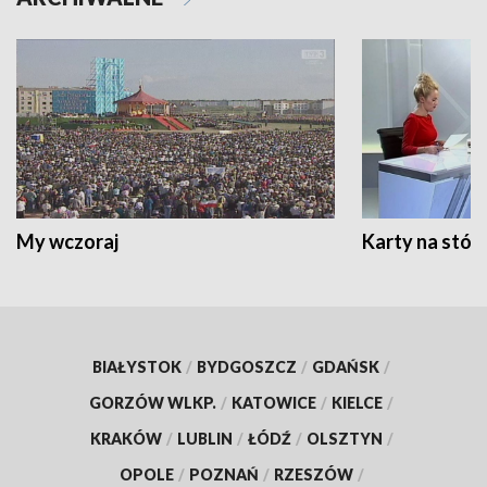
My wczoraj
Karty na stół:
BIAŁYSTOK
/
BYDGOSZCZ
/
GDAŃSK
/
GORZÓW WLKP.
/
KATOWICE
/
KIELCE
/
KRAKÓW
/
LUBLIN
/
ŁÓDŹ
/
OLSZTYN
/
OPOLE
/
POZNAŃ
/
RZESZÓW
/