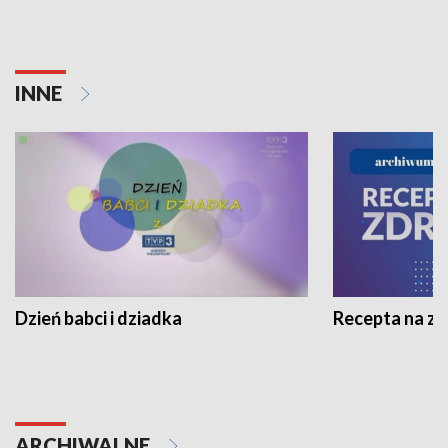
INNE
Dzień babci i dziadka
Recepta na z
ARCHIWALNE