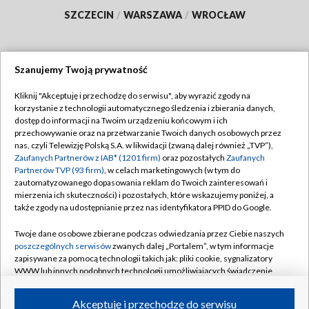
SZCZECIN
/
WARSZAWA
/
WROCŁAW
Szanujemy Twoją prywatność
Dołącz do nas:
Kliknij "Akceptuję i przechodzę do serwisu", aby wyrazić zgody na
korzystanie z technologii automatycznego śledzenia i zbierania danych,
TVP
dostęp do informacji na Twoim urządzeniu końcowym i ich
Abonament TVP
przechowywanie oraz na przetwarzanie Twoich danych osobowych przez
Regulamin TVP
nas, czyli Telewizję Polską S.A. w likwidacji (zwaną dalej również „TVP”),
Emisja w TVP
Polityka prywatności
Zaufanych Partnerów z IAB* (1201 firm)
oraz pozostałych
Zaufanych
Partnerów TVP (93 firm)
, w celach marketingowych (w tym do
Centrum informacji TVP
Moje zgody
zautomatyzowanego dopasowania reklam do Twoich zainteresowań i
mierzenia ich skuteczności) i pozostałych, które wskazujemy poniżej, a
Naziemna Telewizja Cyfrowa
Pomoc
także zgody na udostępnianie przez nas identyfikatora PPID do Google.
Sklep TVP
Biuro reklamy
Twoje dane osobowe zbierane podczas odwiedzania przez Ciebie naszych
Rada Programowa
Kontakt
poszczególnych serwisów
zwanych dalej „Portalem”, w tym informacje
zapisywane za pomocą technologii takich jak: pliki cookie, sygnalizatory
System NOS
WWW lub innych podobnych technologii umożliwiających świadczenie
dopasowanych i bezpiecznych usług, personalizację treści oraz reklam,
Informacje o nadawcy
Kanały
udostępnianie funkcji mediów społecznościowych oraz analizowanie
Akceptuję i przechodzę do serwisu
ruchu w Internecie.