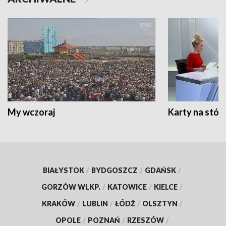
My wczoraj
Karty na stół:
BIAŁYSTOK
/
BYDGOSZCZ
/
GDAŃSK
/
GORZÓW WLKP.
/
KATOWICE
/
KIELCE
/
KRAKÓW
/
LUBLIN
/
ŁÓDŹ
/
OLSZTYN
/
OPOLE
/
POZNAŃ
/
RZESZÓW
/