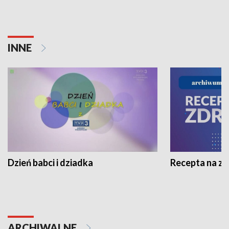
INNE
Dzień babci i dziadka
Recepta na z
ARCHIWALNE