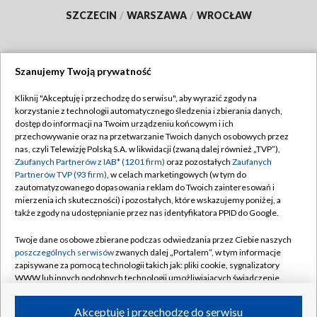
SZCZECIN
/
WARSZAWA
/
WROCŁAW
Szanujemy Twoją prywatność
Dołącz do nas:
Kliknij "Akceptuję i przechodzę do serwisu", aby wyrazić zgody na
korzystanie z technologii automatycznego śledzenia i zbierania danych,
TVP
dostęp do informacji na Twoim urządzeniu końcowym i ich
Abonament TVP
przechowywanie oraz na przetwarzanie Twoich danych osobowych przez
Regulamin TVP
nas, czyli Telewizję Polską S.A. w likwidacji (zwaną dalej również „TVP”),
Emisja w TVP
Polityka prywatności
Zaufanych Partnerów z IAB* (1201 firm)
oraz pozostałych
Zaufanych
Partnerów TVP (93 firm)
, w celach marketingowych (w tym do
Centrum informacji TVP
Moje zgody
zautomatyzowanego dopasowania reklam do Twoich zainteresowań i
mierzenia ich skuteczności) i pozostałych, które wskazujemy poniżej, a
Naziemna Telewizja Cyfrowa
Pomoc
także zgody na udostępnianie przez nas identyfikatora PPID do Google.
Sklep TVP
Biuro reklamy
Twoje dane osobowe zbierane podczas odwiedzania przez Ciebie naszych
Rada Programowa
Kontakt
poszczególnych serwisów
zwanych dalej „Portalem”, w tym informacje
zapisywane za pomocą technologii takich jak: pliki cookie, sygnalizatory
System NOS
WWW lub innych podobnych technologii umożliwiających świadczenie
dopasowanych i bezpiecznych usług, personalizację treści oraz reklam,
Informacje o nadawcy
Kanały
udostępnianie funkcji mediów społecznościowych oraz analizowanie
Akceptuję i przechodzę do serwisu
ruchu w Internecie.