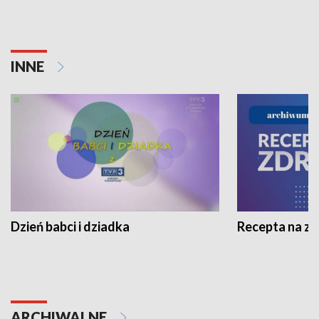
INNE
Dzień babci i dziadka
Recepta na z
ARCHIWALNE