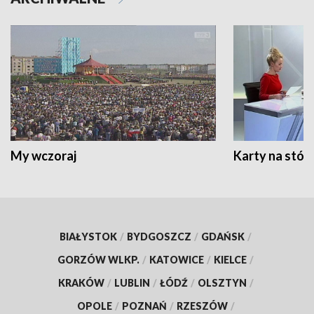
My wczoraj
Karty na stół:
BIAŁYSTOK
/
BYDGOSZCZ
/
GDAŃSK
/
GORZÓW WLKP.
/
KATOWICE
/
KIELCE
/
KRAKÓW
/
LUBLIN
/
ŁÓDŹ
/
OLSZTYN
/
OPOLE
/
POZNAŃ
/
RZESZÓW
/