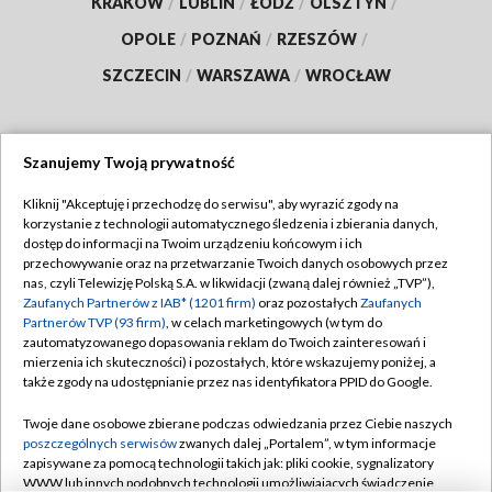
KRAKÓW
/
LUBLIN
/
ŁÓDŹ
/
OLSZTYN
/
OPOLE
/
POZNAŃ
/
RZESZÓW
/
SZCZECIN
/
WARSZAWA
/
WROCŁAW
Szanujemy Twoją prywatność
Dołącz do nas:
Kliknij "Akceptuję i przechodzę do serwisu", aby wyrazić zgody na
korzystanie z technologii automatycznego śledzenia i zbierania danych,
TVP
dostęp do informacji na Twoim urządzeniu końcowym i ich
Abonament TVP
przechowywanie oraz na przetwarzanie Twoich danych osobowych przez
Regulamin TVP
nas, czyli Telewizję Polską S.A. w likwidacji (zwaną dalej również „TVP”),
Emisja w TVP
Polityka prywatności
Zaufanych Partnerów z IAB* (1201 firm)
oraz pozostałych
Zaufanych
Partnerów TVP (93 firm)
, w celach marketingowych (w tym do
Centrum informacji TVP
Moje zgody
zautomatyzowanego dopasowania reklam do Twoich zainteresowań i
mierzenia ich skuteczności) i pozostałych, które wskazujemy poniżej, a
Naziemna Telewizja Cyfrowa
Pomoc
także zgody na udostępnianie przez nas identyfikatora PPID do Google.
Sklep TVP
Biuro reklamy
Twoje dane osobowe zbierane podczas odwiedzania przez Ciebie naszych
Rada Programowa
Kontakt
poszczególnych serwisów
zwanych dalej „Portalem”, w tym informacje
zapisywane za pomocą technologii takich jak: pliki cookie, sygnalizatory
System NOS
WWW lub innych podobnych technologii umożliwiających świadczenie