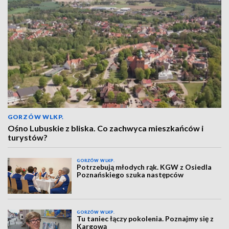
GORZÓW WLKP.
Ośno Lubuskie z bliska. Co zachwyca mieszkańców i
turystów?
GORZÓW WLKP.
Potrzebują młodych rąk. KGW z Osiedla
Poznańskiego szuka następców
GORZÓW WLKP.
Tu taniec łączy pokolenia. Poznajmy się z
Kargową