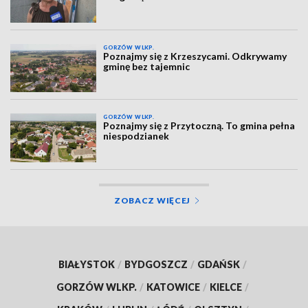
GORZÓW WLKP.
Poznajmy się z Krzeszycami. Odkrywamy
gminę bez tajemnic
GORZÓW WLKP.
Poznajmy się z Przytoczną. To gmina pełna
niespodzianek
ZOBACZ WIĘCEJ
BIAŁYSTOK
/
BYDGOSZCZ
/
GDAŃSK
/
GORZÓW WLKP.
/
KATOWICE
/
KIELCE
/