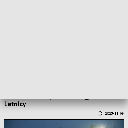
POWRÓT DO
GORZÓW WLKP.
TVP REGIONY
Mieszkańcy i goście mogli dziś zobaczyć
odrestaurowany Zbór Ewangelicki w
Letnicy
2025-11-09