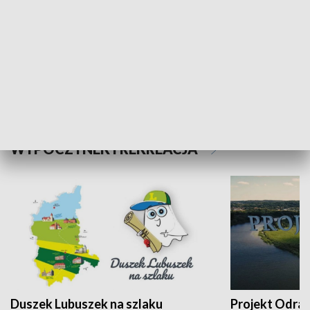
Kalejdoskop
Sołtys na med
WYPOCZYNEK I REKREACJA
Duszek Lubuszek na szlaku
Projekt Odra