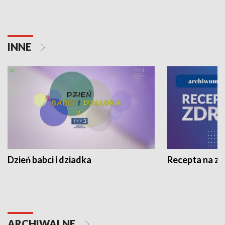
INNE
Dzień babci i dziadka
Recepta na z
ARCHIWALNE