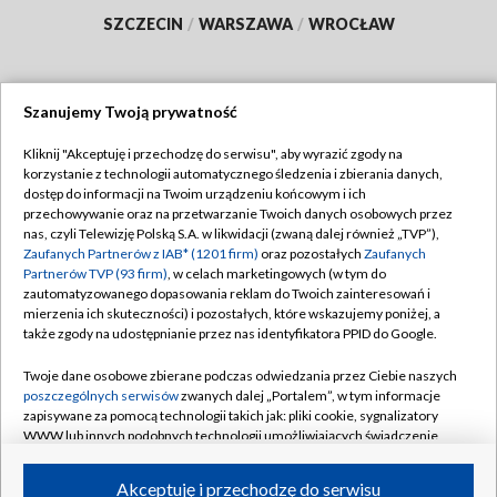
SZCZECIN
/
WARSZAWA
/
WROCŁAW
Szanujemy Twoją prywatność
Dołącz do nas:
Kliknij "Akceptuję i przechodzę do serwisu", aby wyrazić zgody na
korzystanie z technologii automatycznego śledzenia i zbierania danych,
TVP
dostęp do informacji na Twoim urządzeniu końcowym i ich
Abonament TVP
przechowywanie oraz na przetwarzanie Twoich danych osobowych przez
Regulamin TVP
nas, czyli Telewizję Polską S.A. w likwidacji (zwaną dalej również „TVP”),
Emisja w TVP
Polityka prywatności
Zaufanych Partnerów z IAB* (1201 firm)
oraz pozostałych
Zaufanych
Partnerów TVP (93 firm)
, w celach marketingowych (w tym do
Centrum informacji TVP
Moje zgody
zautomatyzowanego dopasowania reklam do Twoich zainteresowań i
mierzenia ich skuteczności) i pozostałych, które wskazujemy poniżej, a
Naziemna Telewizja Cyfrowa
Pomoc
także zgody na udostępnianie przez nas identyfikatora PPID do Google.
Sklep TVP
Biuro reklamy
Twoje dane osobowe zbierane podczas odwiedzania przez Ciebie naszych
Rada Programowa
Kontakt
poszczególnych serwisów
zwanych dalej „Portalem”, w tym informacje
zapisywane za pomocą technologii takich jak: pliki cookie, sygnalizatory
System NOS
WWW lub innych podobnych technologii umożliwiających świadczenie
dopasowanych i bezpiecznych usług, personalizację treści oraz reklam,
Informacje o nadawcy
Kanały
udostępnianie funkcji mediów społecznościowych oraz analizowanie
Akceptuję i przechodzę do serwisu
ruchu w Internecie.