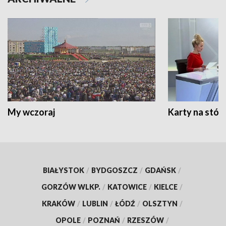
My wczoraj
Karty na stół:
BIAŁYSTOK
/
BYDGOSZCZ
/
GDAŃSK
/
GORZÓW WLKP.
/
KATOWICE
/
KIELCE
/
KRAKÓW
/
LUBLIN
/
ŁÓDŹ
/
OLSZTYN
/
OPOLE
/
POZNAŃ
/
RZESZÓW
/