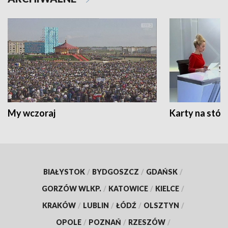
My wczoraj
Karty na stół:
BIAŁYSTOK
/
BYDGOSZCZ
/
GDAŃSK
/
GORZÓW WLKP.
/
KATOWICE
/
KIELCE
/
KRAKÓW
/
LUBLIN
/
ŁÓDŹ
/
OLSZTYN
/
OPOLE
/
POZNAŃ
/
RZESZÓW
/