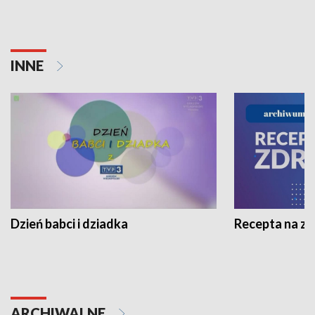
INNE
Dzień babci i dziadka
Recepta na z
ARCHIWALNE