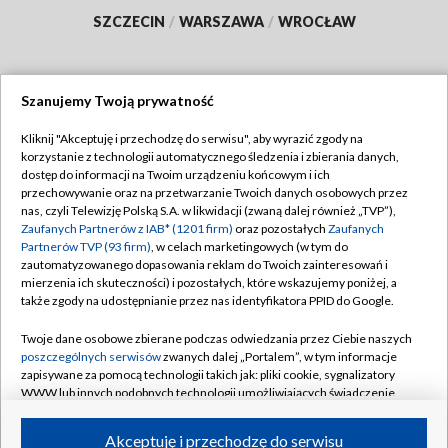
SZCZECIN
/
WARSZAWA
/
WROCŁAW
Szanujemy Twoją prywatność
Dołącz do nas:
Kliknij "Akceptuję i przechodzę do serwisu", aby wyrazić zgody na
korzystanie z technologii automatycznego śledzenia i zbierania danych,
TVP
dostęp do informacji na Twoim urządzeniu końcowym i ich
Abonament TVP
przechowywanie oraz na przetwarzanie Twoich danych osobowych przez
Regulamin TVP
nas, czyli Telewizję Polską S.A. w likwidacji (zwaną dalej również „TVP”),
Emisja w TVP
Polityka prywatności
Zaufanych Partnerów z IAB* (1201 firm)
oraz pozostałych
Zaufanych
Partnerów TVP (93 firm)
, w celach marketingowych (w tym do
Centrum informacji TVP
Moje zgody
zautomatyzowanego dopasowania reklam do Twoich zainteresowań i
mierzenia ich skuteczności) i pozostałych, które wskazujemy poniżej, a
Naziemna Telewizja Cyfrowa
Pomoc
także zgody na udostępnianie przez nas identyfikatora PPID do Google.
Sklep TVP
Biuro reklamy
Twoje dane osobowe zbierane podczas odwiedzania przez Ciebie naszych
Rada Programowa
Kontakt
poszczególnych serwisów
zwanych dalej „Portalem”, w tym informacje
zapisywane za pomocą technologii takich jak: pliki cookie, sygnalizatory
System NOS
WWW lub innych podobnych technologii umożliwiających świadczenie
dopasowanych i bezpiecznych usług, personalizację treści oraz reklam,
Informacje o nadawcy
Kanały
udostępnianie funkcji mediów społecznościowych oraz analizowanie
Akceptuję i przechodzę do serwisu
ruchu w Internecie.