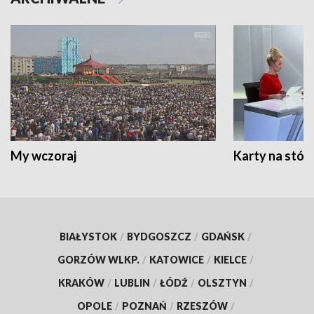
My wczoraj
Karty na stół:
BIAŁYSTOK
/
BYDGOSZCZ
/
GDAŃSK
/
GORZÓW WLKP.
/
KATOWICE
/
KIELCE
/
KRAKÓW
/
LUBLIN
/
ŁÓDŹ
/
OLSZTYN
/
OPOLE
/
POZNAŃ
/
RZESZÓW
/