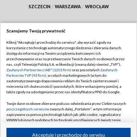
SZCZECIN
/
WARSZAWA
/
WROCŁAW
Szanujemy Twoją prywatność
Dołącz do nas:
Kliknij "Akceptuję i przechodzę do serwisu", aby wyrazić zgody na
korzystanie z technologii automatycznego śledzenia i zbierania danych,
TVP
dostęp do informacji na Twoim urządzeniu końcowym i ich
Abonament TVP
przechowywanie oraz na przetwarzanie Twoich danych osobowych przez
Regulamin TVP
nas, czyli Telewizję Polską S.A. w likwidacji (zwaną dalej również „TVP”),
Emisja w TVP
Polityka prywatności
Zaufanych Partnerów z IAB* (1201 firm)
oraz pozostałych
Zaufanych
Partnerów TVP (93 firm)
, w celach marketingowych (w tym do
Centrum informacji TVP
Moje zgody
zautomatyzowanego dopasowania reklam do Twoich zainteresowań i
mierzenia ich skuteczności) i pozostałych, które wskazujemy poniżej, a
Naziemna Telewizja Cyfrowa
Pomoc
także zgody na udostępnianie przez nas identyfikatora PPID do Google.
Sklep TVP
Biuro reklamy
Twoje dane osobowe zbierane podczas odwiedzania przez Ciebie naszych
Rada Programowa
Kontakt
poszczególnych serwisów
zwanych dalej „Portalem”, w tym informacje
zapisywane za pomocą technologii takich jak: pliki cookie, sygnalizatory
System NOS
WWW lub innych podobnych technologii umożliwiających świadczenie
dopasowanych i bezpiecznych usług, personalizację treści oraz reklam,
Informacje o nadawcy
Kanały
udostępnianie funkcji mediów społecznościowych oraz analizowanie
Akceptuję i przechodzę do serwisu
ruchu w Internecie.