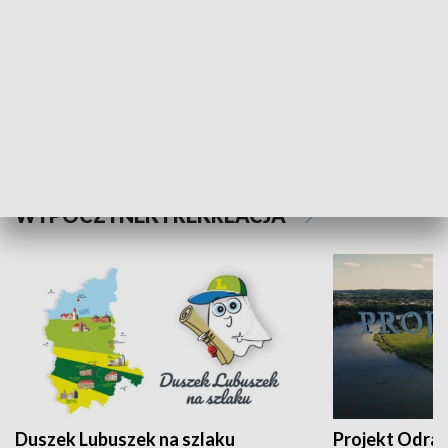
Kalejdoskop
Sołtys na med
WYPOCZYNEK I REKREACJA
Duszek Lubuszek na szlaku
Projekt Odra