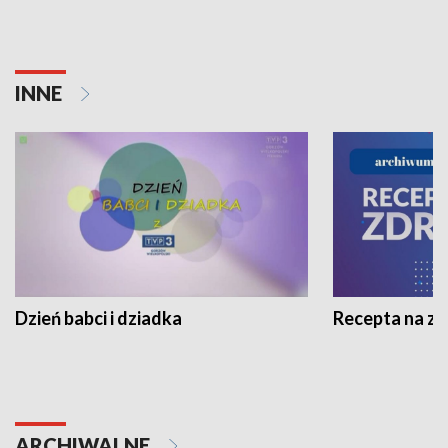
INNE
Dzień babci i dziadka
Recepta na z
ARCHIWALNE