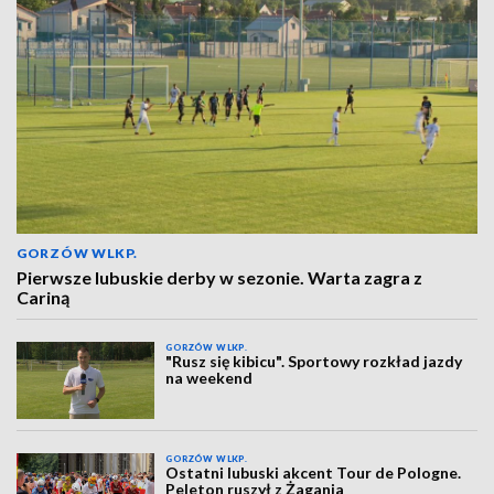
GORZÓW WLKP.
Pierwsze lubuskie derby w sezonie. Warta zagra z
Cariną
GORZÓW WLKP.
"Rusz się kibicu". Sportowy rozkład jazdy
na weekend
GORZÓW WLKP.
Ostatni lubuski akcent Tour de Pologne.
Peleton ruszył z Żagania