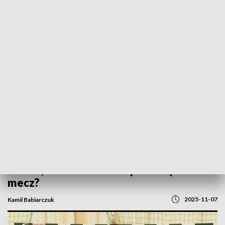
POWRÓT DO
GORZÓW WLKP.
TVP REGIONY
Rusz się, kibicu! Gra Zastal, Astra, Zew,
Carina, Warta... Gdzie wybrać się na
mecz?
2025-11-07
Kamil Babiarczuk