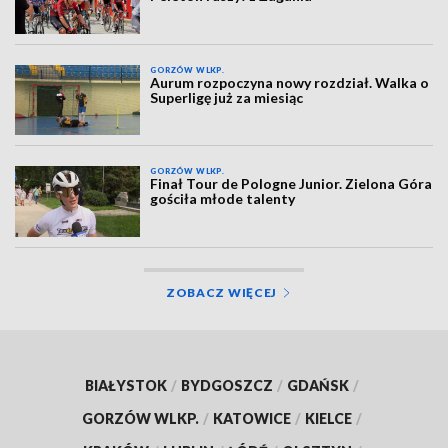
GORZÓW WLKP.
Aurum rozpoczyna nowy rozdział. Walka o
Superligę już za miesiąc
GORZÓW WLKP.
Finał Tour de Pologne Junior. Zielona Góra
gościła młode talenty
ZOBACZ WIĘCEJ
BIAŁYSTOK
/
BYDGOSZCZ
/
GDAŃSK
/
GORZÓW WLKP.
/
KATOWICE
/
KIELCE
/