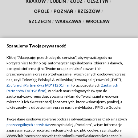
KRAKÓW
/
LUBLIN
/
ŁÓDŹ
/
OLSZTYN
/
OPOLE
/
POZNAŃ
/
RZESZÓW
/
SZCZECIN
/
WARSZAWA
/
WROCŁAW
Szanujemy Twoją prywatność
Dołącz do nas:
Kliknij "Akceptuję i przechodzę do serwisu", aby wyrazić zgody na
korzystanie z technologii automatycznego śledzenia i zbierania danych,
TVP
dostęp do informacji na Twoim urządzeniu końcowym i ich
Abonament TVP
przechowywanie oraz na przetwarzanie Twoich danych osobowych przez
Regulamin TVP
nas, czyli Telewizję Polską S.A. w likwidacji (zwaną dalej również „TVP”),
Emisja w TVP
Polityka prywatności
Zaufanych Partnerów z IAB* (1201 firm)
oraz pozostałych
Zaufanych
Partnerów TVP (93 firm)
, w celach marketingowych (w tym do
Centrum informacji TVP
Moje zgody
zautomatyzowanego dopasowania reklam do Twoich zainteresowań i
mierzenia ich skuteczności) i pozostałych, które wskazujemy poniżej, a
Naziemna Telewizja Cyfrowa
Pomoc
także zgody na udostępnianie przez nas identyfikatora PPID do Google.
Sklep TVP
Biuro reklamy
Twoje dane osobowe zbierane podczas odwiedzania przez Ciebie naszych
Rada Programowa
Kontakt
poszczególnych serwisów
zwanych dalej „Portalem”, w tym informacje
zapisywane za pomocą technologii takich jak: pliki cookie, sygnalizatory
System NOS
WWW lub innych podobnych technologii umożliwiających świadczenie