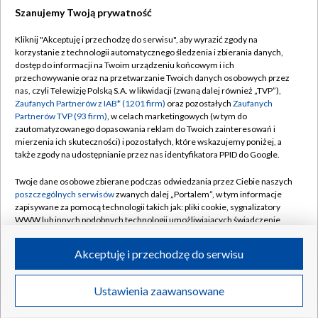
Szanujemy Twoją prywatność
Dołącz do nas:
Kliknij "Akceptuję i przechodzę do serwisu", aby wyrazić zgody na
korzystanie z technologii automatycznego śledzenia i zbierania danych,
TVP
dostęp do informacji na Twoim urządzeniu końcowym i ich
Abonament TVP
przechowywanie oraz na przetwarzanie Twoich danych osobowych przez
Regulamin TVP
nas, czyli Telewizję Polską S.A. w likwidacji (zwaną dalej również „TVP”),
Emisja w TVP
Polityka prywatności
Zaufanych Partnerów z IAB* (1201 firm)
oraz pozostałych
Zaufanych
Partnerów TVP (93 firm)
, w celach marketingowych (w tym do
Centrum informacji TVP
Moje zgody
zautomatyzowanego dopasowania reklam do Twoich zainteresowań i
mierzenia ich skuteczności) i pozostałych, które wskazujemy poniżej, a
Naziemna Telewizja Cyfrowa
Pomoc
także zgody na udostępnianie przez nas identyfikatora PPID do Google.
Sklep TVP
Biuro reklamy
Twoje dane osobowe zbierane podczas odwiedzania przez Ciebie naszych
Rada Programowa
Kontakt
poszczególnych serwisów
zwanych dalej „Portalem”, w tym informacje
zapisywane za pomocą technologii takich jak: pliki cookie, sygnalizatory
System NOS
WWW lub innych podobnych technologii umożliwiających świadczenie
dopasowanych i bezpiecznych usług, personalizację treści oraz reklam,
Informacje o nadawcy
Kanały
udostępnianie funkcji mediów społecznościowych oraz analizowanie
Akceptuję i przechodzę do serwisu
ruchu w Internecie.
Program dla prasy
©2026 Telewizja Polska S.A. w likwidacji
Biuro Reklamy
Twoje dane osobowe zbierane podczas odwiedzania przez Ciebie
Ustawienia zaawansowane
poszczególnych serwisów
na Portalu, takie jak adresy IP, identyfikatory
Ogłoszenie przetargowe
Twoich urządzeń końcowych i identyfikatory plików cookie, informacje o