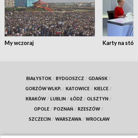
My wczoraj
Karty na stół:
BIAŁYSTOK
/
BYDGOSZCZ
/
GDAŃSK
/
GORZÓW WLKP.
/
KATOWICE
/
KIELCE
/
KRAKÓW
/
LUBLIN
/
ŁÓDŹ
/
OLSZTYN
/
OPOLE
/
POZNAŃ
/
RZESZÓW
/
SZCZECIN
/
WARSZAWA
/
WROCŁAW