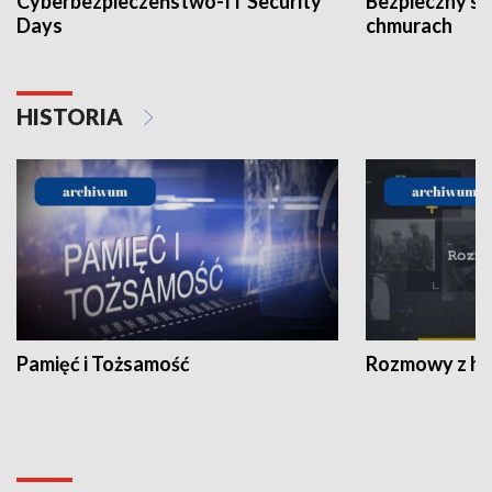
Cyberbezpieczeństwo-IT Security
Bezpieczny s
Days
chmurach
HISTORIA
Pamięć i Tożsamość
Rozmowy z his