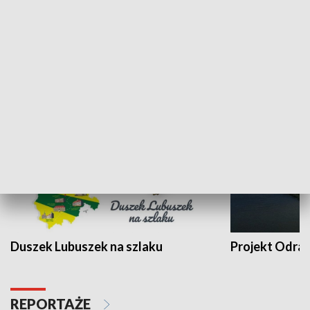
Kalejdoskop
Sołtys na med
WYPOCZYNEK I REKREACJA
Duszek Lubuszek na szlaku
Projekt Odra
REPORTAŻE