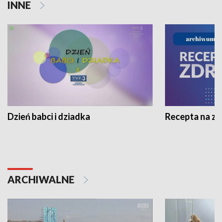
INNE
Dzień babci i dziadka
Recepta na z
ARCHIWALNE