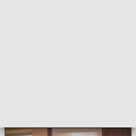
POWRÓT DO
GORZÓW WLKP.
TVP REGIONY
Impreza z głośną muzyką i tańcami w
szpitalu? Dyrekcja wręcza zwolnienia
dyscyplinarne
2025-11-07
Karolina Naduk