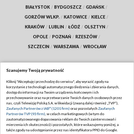
BIAŁYSTOK
/
BYDGOSZCZ
/
GDAŃSK
/
GORZÓW WLKP.
/
KATOWICE
/
KIELCE
/
KRAKÓW
/
LUBLIN
/
ŁÓDŹ
/
OLSZTYN
/
OPOLE
/
POZNAŃ
/
RZESZÓW
/
SZCZECIN
/
WARSZAWA
/
WROCŁAW
Szanujemy Twoją prywatność
Dołącz do nas:
Kliknij "Akceptuję i przechodzę do serwisu", aby wyrazić zgody na
korzystanie z technologii automatycznego śledzenia i zbierania danych,
TVP
dostęp do informacji na Twoim urządzeniu końcowym i ich
Abonament TVP
przechowywanie oraz na przetwarzanie Twoich danych osobowych przez
Regulamin TVP
nas, czyli Telewizję Polską S.A. w likwidacji (zwaną dalej również „TVP”),
Emisja w TVP
Polityka prywatności
Zaufanych Partnerów z IAB* (1201 firm)
oraz pozostałych
Zaufanych
Partnerów TVP (93 firm)
, w celach marketingowych (w tym do
Centrum informacji TVP
Moje zgody
zautomatyzowanego dopasowania reklam do Twoich zainteresowań i
mierzenia ich skuteczności) i pozostałych, które wskazujemy poniżej, a
Naziemna Telewizja Cyfrowa
Pomoc
także zgody na udostępnianie przez nas identyfikatora PPID do Google.