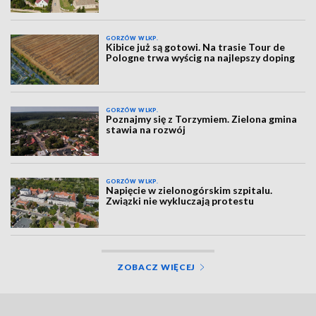
GORZÓW WLKP.
Kibice już są gotowi. Na trasie Tour de
Pologne trwa wyścig na najlepszy doping
GORZÓW WLKP.
Poznajmy się z Torzymiem. Zielona gmina
stawia na rozwój
GORZÓW WLKP.
Napięcie w zielonogórskim szpitalu.
Związki nie wykluczają protestu
ZOBACZ WIĘCEJ