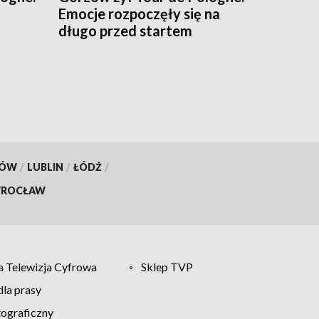
Emocje rozpoczęły się na
długo przed startem
KÓW
/
LUBLIN
/
ŁÓDŹ
/
ROCŁAW
 Telewizja Cyfrowa
Sklep TVP
la prasy
tograficzny