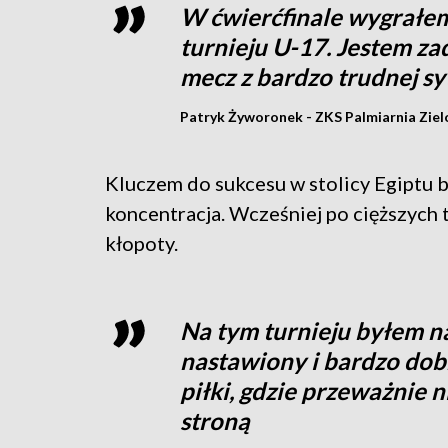
W ćwierćfinale wygrałem
turnieju U-17. Jestem z
mecz z bardzo trudnej sy
Patryk Żyworonek - ZKS Palmiarnia Zie
Kluczem do sukcesu w stolicy Egiptu 
koncentracja. Wcześniej po cięższych
kłopoty.
Na tym turnieju byłem n
nastawiony i bardzo dobr
piłki, gdzie przeważnie n
stroną