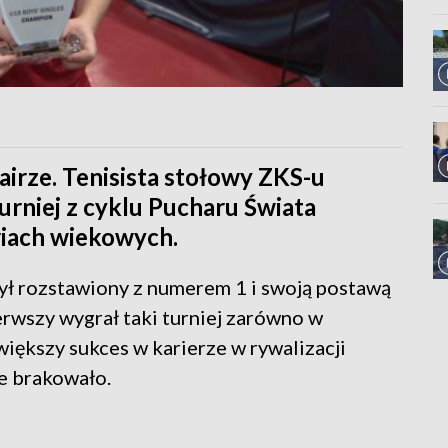
irze. Tenisista stołowy ZKS-u
urniej z cyklu Pucharu Świata
riach wiekowych.
ył rozstawiony z numerem 1 i swoją postawą
ierwszy wygrał taki turniej zarówno w
jwiększy sukces w karierze w rywalizacji
e brakowało.