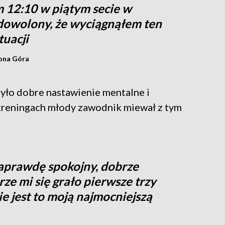
 12:10 w piątym secie w
adowolony, że wyciągnąłem ten
tuacji
lona Góra
było dobre nastawienie mentalne i
 treningach młody zawodnik miewał z tym
aprawdę spokojny, dobrze
ze mi się grało pierwsze trzy
ie jest to moją najmocniejszą