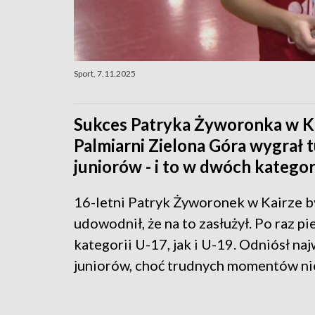
Sport, 7.11.2025
Sukces Patryka Żyworonka w Ka
Palmiarni Zielona Góra wygrał t
juniorów - i to w dwóch katego
16-letni Patryk Żyworonek w Kairze b
udowodnił, że na to zasłużył. Po raz p
kategorii U-17, jak i U-19. Odniósł na
juniorów, choć trudnych momentów ni