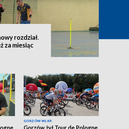
owy rozdział.
ż za miesiąc
GORZÓW WLKP.
logne.
Gorzów żył Tour de Pologne.