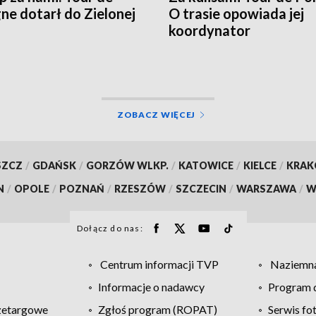
ne dotarł do Zielonej
O trasie opowiada jej
koordynator
ZOBACZ WIĘCEJ
SZCZ
/
GDAŃSK
/
GORZÓW WLKP.
/
KATOWICE
/
KIELCE
/
KRA
N
/
OPOLE
/
POZNAŃ
/
RZESZÓW
/
SZCZECIN
/
WARSZAWA
/
W
Dołącz do nas:
Centrum informacji TVP
Naziemna
Informacje o nadawcy
Program d
zetargowe
Zgłoś program (ROPAT)
Serwis fo