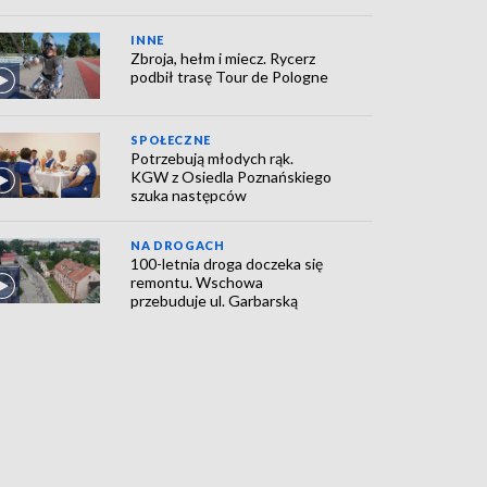
INNE
Zbroja, hełm i miecz. Rycerz
podbił trasę Tour de Pologne
SPOŁECZNE
Potrzebują młodych rąk.
KGW z Osiedla Poznańskiego
szuka następców
NA DROGACH
100-letnia droga doczeka się
remontu. Wschowa
przebuduje ul. Garbarską