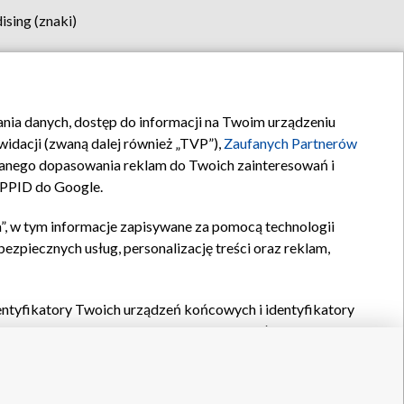
sing (znaki)
klamy
Kontakt
rania danych, dostęp do informacji na Twoim urządzeniu
idacji (zwaną dalej również „TVP”),
Zaufanych Partnerów
anego dopasowania reklam do Twoich zainteresowań i
a PPID do Google.
”, w tym informacje zapisywane za pomocą technologii
zpiecznych usług, personalizację treści oraz reklam,
identyfikatory Twoich urządzeń końcowych i identyfikatory
P,
Zaufanych Partnerów z IAB
oraz pozostałych
Zaufanych
 wyboru podstawowych reklam, wyboru spersonalizowanych
ch treści, pomiaru wydajności reklam, pomiaru wydajności
nia bezpieczeństwa, zapobiegania oszustwom i usuwania