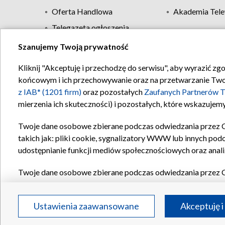
Oferta Handlowa
Akademia Tele
Telegazeta ogłoszenia
Szanujemy Twoją prywatność
Regulamin TVP
Kliknij "Akceptuję i przechodzę do serwisu", aby wyrazić zg
końcowym i ich przechowywanie oraz na przetwarzanie Twoich
z IAB* (1201 firm)
oraz pozostałych
Zaufanych Partnerów T
mierzenia ich skuteczności) i pozostałych, które wskazujemy
Twoje dane osobowe zbierane podczas odwiedzania przez 
takich jak: pliki cookie, sygnalizatory WWW lub innych pod
udostępnianie funkcji mediów społecznościowych oraz anali
Twoje dane osobowe zbierane podczas odwiedzania przez 
plików cookie, informacje o Twoich wyszukiwaniach w serwi
Partnerów TVP
dla realizacji następujących celów i funkc
Ustawienia zaawansowane
Akceptuję i
reklam, tworzenia profilu spersonalizowanych reklam, tworz
treści, stosowania badań rynkowych w celu generowania op