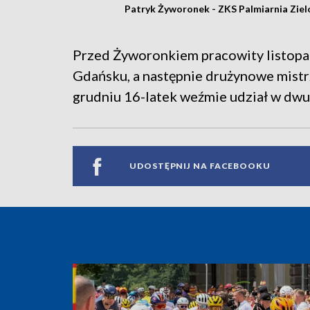
Patryk Żyworonek - ZKS Palmiarnia Zie
Przed Żyworonkiem pracowity listopad
Gdańsku, a następnie drużynowe mistr
grudniu 16-latek weźmie udział w dw
UDOSTĘPNIJ NA FACEBOOKU