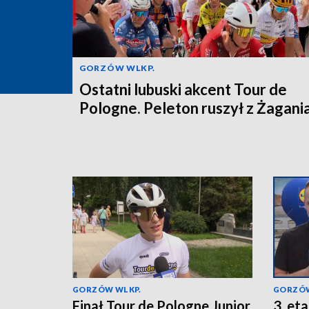
GORZÓW WLKP.
Ostatni lubuski akcent Tour de
Pologne. Peleton ruszył z Żagani
GORZÓW WLKP.
GORZÓW
Finał Tour de Pologne Junior.
3. et