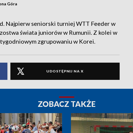
lona Góra
. Najpierw seniorski turniej WTT Feeder w
zostwa świata juniorów w Rumunii. Z kolei w
utygodniowym zgrupowaniu w Korei.
UDOSTĘPNIJ NA X
ZOBACZ TAKŻE