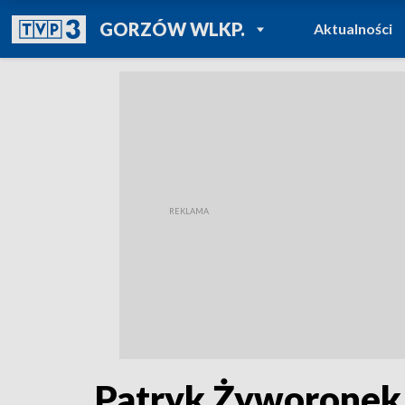
POWRÓT DO
GORZÓW WLKP.
Aktualności
TVP REGIONY
Patryk Żyworonek d