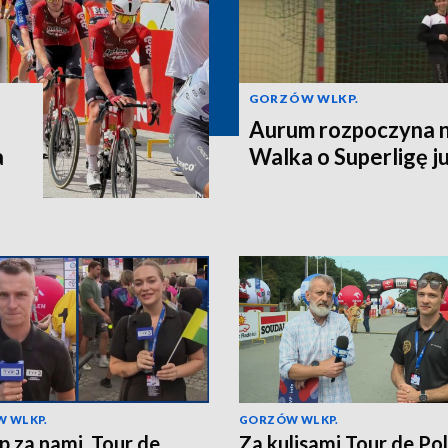
GORZÓW WLKP.
Aurum rozpoczyna n
a
Walka o Superligę ju
 WLKP.
GORZÓW WLKP.
ap za nami. Tour de
Za kulisami Tour de Po