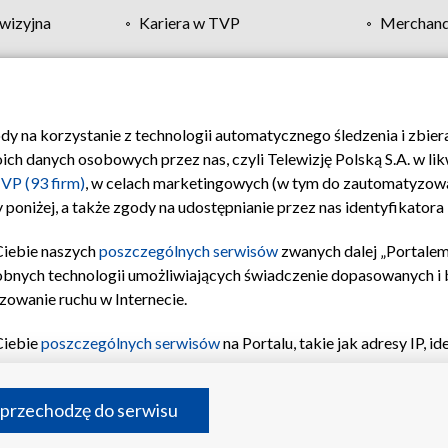
wizyjna
Kariera w TVP
Merchandi
Polityka prywatności
Moje zgody
Pomoc
Biuro re
ody na korzystanie z technologii automatycznego śledzenia i zbie
 danych osobowych przez nas, czyli Telewizję Polską S.A. w likw
VP (93 firm)
, w celach marketingowych (w tym do zautomatyzow
 poniżej, a także zgody na udostępnianie przez nas identyfikator
Ciebie naszych
poszczególnych serwisów
zwanych dalej „Portalem
obnych technologii umożliwiających świadczenie dopasowanych i be
zowanie ruchu w Internecie.
Ciebie
poszczególnych serwisów
na Portalu, takie jak adresy IP, 
sach Portalu czy historia odwiedzin będą przetwarzane przez TV
ji: przechowywania informacji na urządzeniu lub dostęp do nich,
©2026 Telewizja Polska S.A. w likwidacji
 przechodzę do serwisu
enia profilu spersonalizowanych treści, wyboru spersonalizowany
inii odbiorców, opracowywania i ulepszania produktów, zapewnie