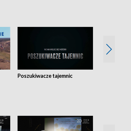
Poszukiwacze tajemnic
Kostrzyn na 