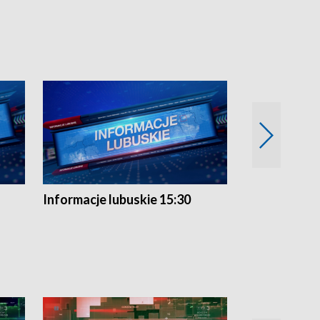
Informacje lubuskie 15:30
Przegląd ty