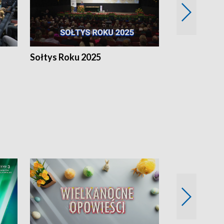
h
Sołtys Roku 2025
20 lat minęł
Wlkp.