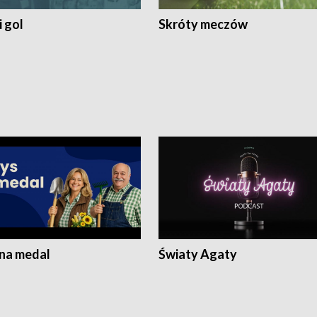
 gol
Skróty meczów
 na medal
Światy Agaty