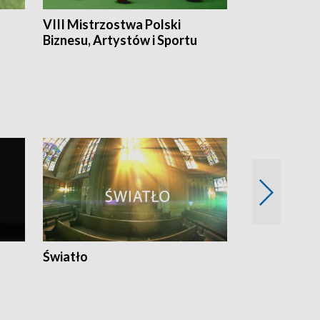
VIII Mistrzostwa Polski
Cztery kwar
Biznesu, Artystów i Sportu
Światło
Nowy adres