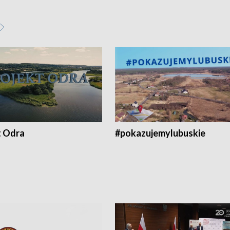
t Odra
#pokazujemylubuskie