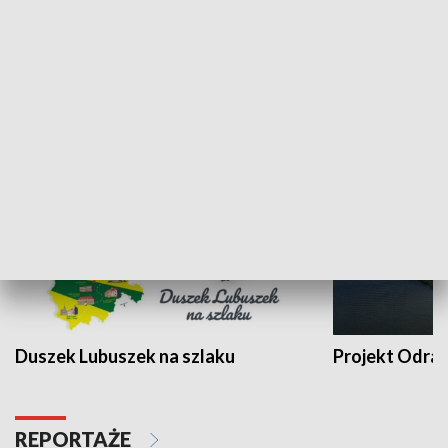
Kalejdoskop
Sołtys na med
WYPOCZYNEK I REKREACJA
Duszek Lubuszek na szlaku
Projekt Odra
REPORTAŻE