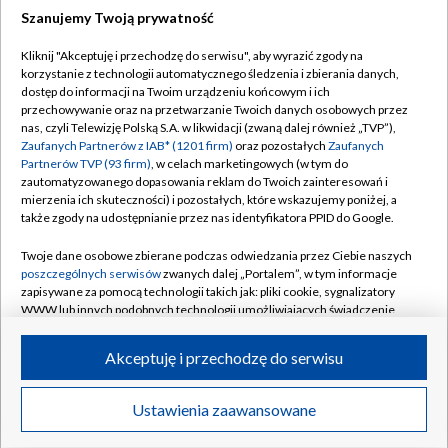
Szanujemy Twoją prywatność
Dołącz do nas:
Kliknij "Akceptuję i przechodzę do serwisu", aby wyrazić zgody na
korzystanie z technologii automatycznego śledzenia i zbierania danych,
TVP
dostęp do informacji na Twoim urządzeniu końcowym i ich
Abonament TVP
przechowywanie oraz na przetwarzanie Twoich danych osobowych przez
Regulamin TVP
nas, czyli Telewizję Polską S.A. w likwidacji (zwaną dalej również „TVP”),
Emisja w TVP
Polityka prywatności
Zaufanych Partnerów z IAB* (1201 firm)
oraz pozostałych
Zaufanych
Partnerów TVP (93 firm)
, w celach marketingowych (w tym do
Centrum informacji TVP
Moje zgody
zautomatyzowanego dopasowania reklam do Twoich zainteresowań i
mierzenia ich skuteczności) i pozostałych, które wskazujemy poniżej, a
Naziemna Telewizja Cyfrowa
Pomoc
także zgody na udostępnianie przez nas identyfikatora PPID do Google.
Sklep TVP
Biuro reklamy
Twoje dane osobowe zbierane podczas odwiedzania przez Ciebie naszych
Rada Programowa
Kontakt
poszczególnych serwisów
zwanych dalej „Portalem”, w tym informacje
zapisywane za pomocą technologii takich jak: pliki cookie, sygnalizatory
System NOS
WWW lub innych podobnych technologii umożliwiających świadczenie
dopasowanych i bezpiecznych usług, personalizację treści oraz reklam,
Informacje o nadawcy
Kanały
udostępnianie funkcji mediów społecznościowych oraz analizowanie
Akceptuję i przechodzę do serwisu
ruchu w Internecie.
Program dla prasy
©2026 Telewizja Polska S.A. w likwidacji
Biuro Reklamy
Twoje dane osobowe zbierane podczas odwiedzania przez Ciebie
Ustawienia zaawansowane
poszczególnych serwisów
na Portalu, takie jak adresy IP, identyfikatory
Ogłoszenie przetargowe
Twoich urządzeń końcowych i identyfikatory plików cookie, informacje o