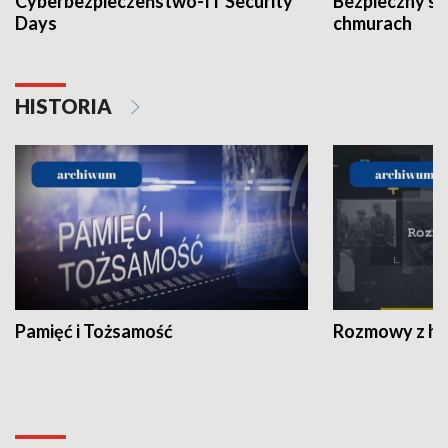
Cyberbezpieczeństwo-IT Security
Bezpieczny s
Days
chmurach
HISTORIA
Pamięć i Tożsamość
Rozmowy z his