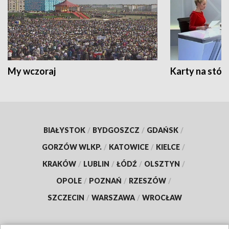
My wczoraj
Karty na stół:
BIAŁYSTOK
/
BYDGOSZCZ
/
GDAŃSK
/
GORZÓW WLKP.
/
KATOWICE
/
KIELCE
/
KRAKÓW
/
LUBLIN
/
ŁÓDŹ
/
OLSZTYN
/
OPOLE
/
POZNAŃ
/
RZESZÓW
/
SZCZECIN
/
WARSZAWA
/
WROCŁAW