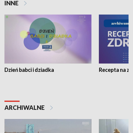
INNE
Dzień babci i dziadka
Recepta na z
ARCHIWALNE