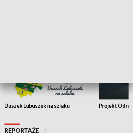
Kalejdoskop
Sołtys na med
WYPOCZYNEK I REKREACJA
Duszek Lubuszek na szlaku
Projekt Odra
REPORTAŻE