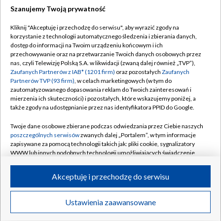
Szanujemy Twoją prywatność
Dołącz do nas:
Kliknij "Akceptuję i przechodzę do serwisu", aby wyrazić zgody na
korzystanie z technologii automatycznego śledzenia i zbierania danych,
TVP
dostęp do informacji na Twoim urządzeniu końcowym i ich
Abonament TVP
przechowywanie oraz na przetwarzanie Twoich danych osobowych przez
Regulamin TVP
nas, czyli Telewizję Polską S.A. w likwidacji (zwaną dalej również „TVP”),
Emisja w TVP
Polityka prywatności
Zaufanych Partnerów z IAB* (1201 firm)
oraz pozostałych
Zaufanych
Partnerów TVP (93 firm)
, w celach marketingowych (w tym do
Centrum informacji TVP
Moje zgody
zautomatyzowanego dopasowania reklam do Twoich zainteresowań i
mierzenia ich skuteczności) i pozostałych, które wskazujemy poniżej, a
Naziemna Telewizja Cyfrowa
Pomoc
także zgody na udostępnianie przez nas identyfikatora PPID do Google.
Sklep TVP
Biuro reklamy
Twoje dane osobowe zbierane podczas odwiedzania przez Ciebie naszych
Rada Programowa
Kontakt
poszczególnych serwisów
zwanych dalej „Portalem”, w tym informacje
zapisywane za pomocą technologii takich jak: pliki cookie, sygnalizatory
System NOS
WWW lub innych podobnych technologii umożliwiających świadczenie
dopasowanych i bezpiecznych usług, personalizację treści oraz reklam,
Informacje o nadawcy
Kanały
udostępnianie funkcji mediów społecznościowych oraz analizowanie
Akceptuję i przechodzę do serwisu
ruchu w Internecie.
Program dla prasy
©2026 Telewizja Polska S.A. w likwidacji
Biuro Reklamy
Twoje dane osobowe zbierane podczas odwiedzania przez Ciebie
Ustawienia zaawansowane
poszczególnych serwisów
na Portalu, takie jak adresy IP, identyfikatory
Ogłoszenie przetargowe
Twoich urządzeń końcowych i identyfikatory plików cookie, informacje o