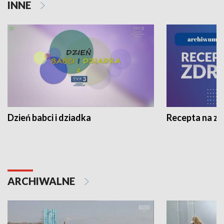
INNE
Dzień babci i dziadka
Recepta na z
ARCHIWALNE