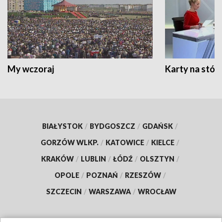
My wczoraj
Karty na stół:
BIAŁYSTOK
/
BYDGOSZCZ
/
GDAŃSK
/
GORZÓW WLKP.
/
KATOWICE
/
KIELCE
/
KRAKÓW
/
LUBLIN
/
ŁÓDŹ
/
OLSZTYN
/
OPOLE
/
POZNAŃ
/
RZESZÓW
/
SZCZECIN
/
WARSZAWA
/
WROCŁAW