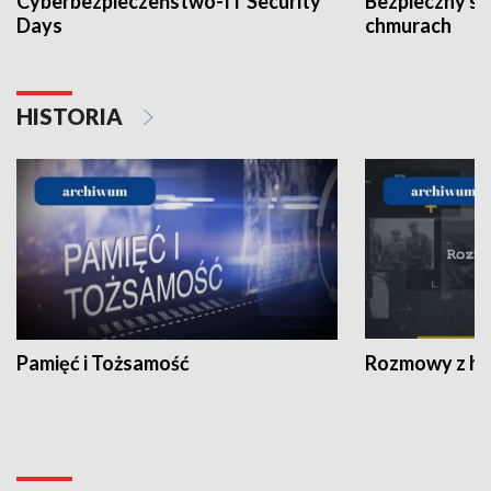
Cyberbezpieczeństwo-IT Security
Bezpieczny s
Days
chmurach
HISTORIA
Pamięć i Tożsamość
Rozmowy z his