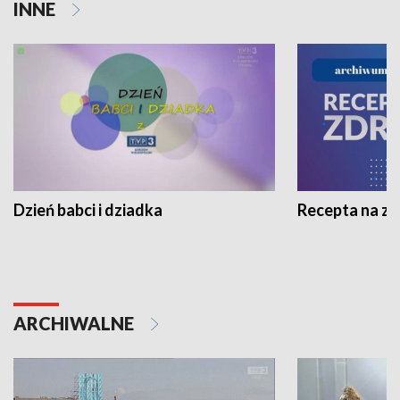
INNE
Dzień babci i dziadka
Recepta na z
ARCHIWALNE