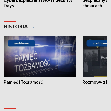
Cyberbezpieczeństwo-IT Security
Bezpieczny s
Days
chmurach
HISTORIA
Pamięć i Tożsamość
Rozmowy z his