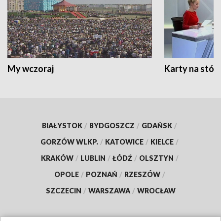
My wczoraj
Karty na stół:
BIAŁYSTOK
/
BYDGOSZCZ
/
GDAŃSK
/
GORZÓW WLKP.
/
KATOWICE
/
KIELCE
/
KRAKÓW
/
LUBLIN
/
ŁÓDŹ
/
OLSZTYN
/
OPOLE
/
POZNAŃ
/
RZESZÓW
/
SZCZECIN
/
WARSZAWA
/
WROCŁAW