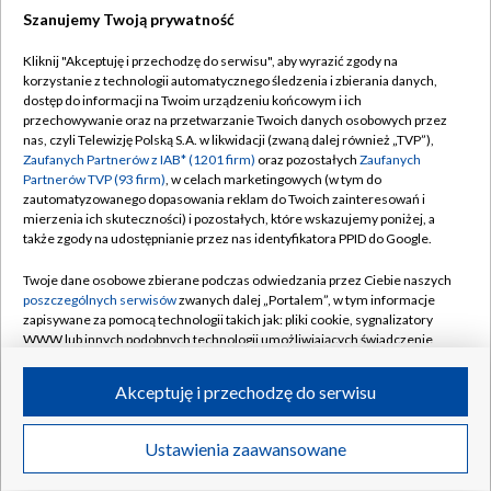
Szanujemy Twoją prywatność
Dołącz do nas:
Kliknij "Akceptuję i przechodzę do serwisu", aby wyrazić zgody na
korzystanie z technologii automatycznego śledzenia i zbierania danych,
TVP
dostęp do informacji na Twoim urządzeniu końcowym i ich
Abonament TVP
przechowywanie oraz na przetwarzanie Twoich danych osobowych przez
Regulamin TVP
nas, czyli Telewizję Polską S.A. w likwidacji (zwaną dalej również „TVP”),
Emisja w TVP
Polityka prywatności
Zaufanych Partnerów z IAB* (1201 firm)
oraz pozostałych
Zaufanych
Partnerów TVP (93 firm)
, w celach marketingowych (w tym do
Centrum informacji TVP
Moje zgody
zautomatyzowanego dopasowania reklam do Twoich zainteresowań i
mierzenia ich skuteczności) i pozostałych, które wskazujemy poniżej, a
Naziemna Telewizja Cyfrowa
Pomoc
także zgody na udostępnianie przez nas identyfikatora PPID do Google.
Sklep TVP
Biuro reklamy
Twoje dane osobowe zbierane podczas odwiedzania przez Ciebie naszych
Rada Programowa
Kontakt
poszczególnych serwisów
zwanych dalej „Portalem”, w tym informacje
zapisywane za pomocą technologii takich jak: pliki cookie, sygnalizatory
System NOS
WWW lub innych podobnych technologii umożliwiających świadczenie
dopasowanych i bezpiecznych usług, personalizację treści oraz reklam,
Informacje o nadawcy
Kanały
udostępnianie funkcji mediów społecznościowych oraz analizowanie
Akceptuję i przechodzę do serwisu
ruchu w Internecie.
Program dla prasy
©2026 Telewizja Polska S.A. w likwidacji
Biuro Reklamy
Twoje dane osobowe zbierane podczas odwiedzania przez Ciebie
Ustawienia zaawansowane
poszczególnych serwisów
na Portalu, takie jak adresy IP, identyfikatory
Ogłoszenie przetargowe
Twoich urządzeń końcowych i identyfikatory plików cookie, informacje o