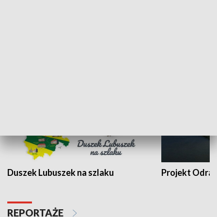
Kalejdoskop
Sołtys na med
WYPOCZYNEK I REKREACJA
Duszek Lubuszek na szlaku
Projekt Odra
REPORTAŻE