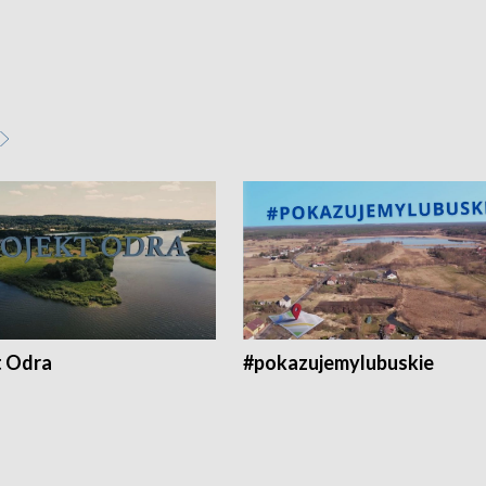
t Odra
#pokazujemylubuskie