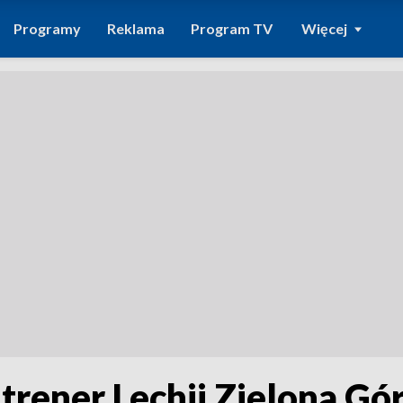
Programy
Reklama
Program TV
Więcej
trener Lechii Zielona Gó