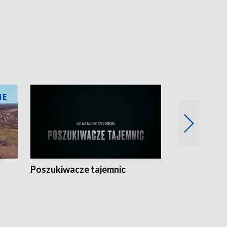
Poszukiwacze tajemnic
Kostrzyn na 