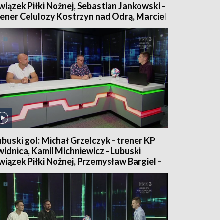
wiązek Piłki Nożnej, Sebastian Jankowski -
rener Celulozy Kostrzyn nad Odrą, Marciel
tieler - pomocnik Celulozy Kostrzyn nad
drą
ubuski gol: Michał Grzelczyk - trener KP
widnica, Kamil Michniewicz - Lubuski
wiązek Piłki Nożnej, Przemysław Bargiel -
omocnik Lechii Zielona Góra, Jakub
ursztyn - bramkarz Lechii Zielona Góra