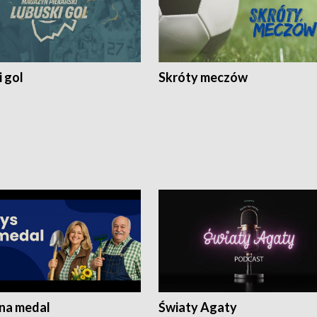
 gol
Skróty meczów
 na medal
Światy Agaty