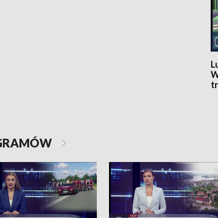
L
W
t
S
C
OGRAMÓW