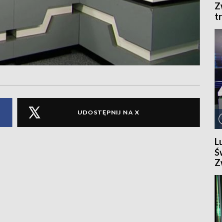
Z
t
S
O
UDOSTĘPNIJ NA X
L
Ś
Z
p
B