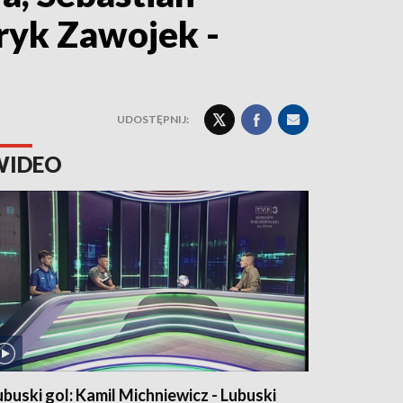
tryk Zawojek -
UDOSTĘPNIJ:
WIDEO
ubuski gol: Kamil Michniewicz - Lubuski