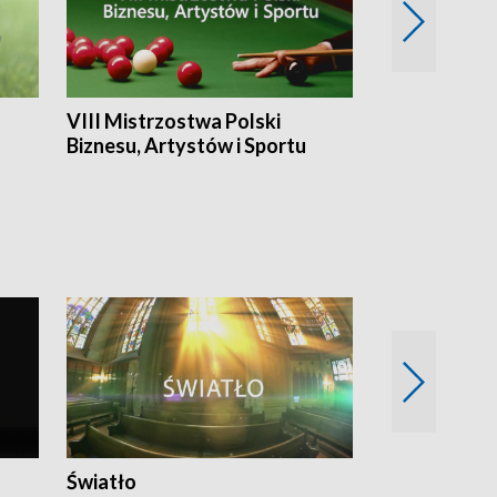
VIII Mistrzostwa Polski
Cztery kwar
Biznesu, Artystów i Sportu
Światło
Nowy adres