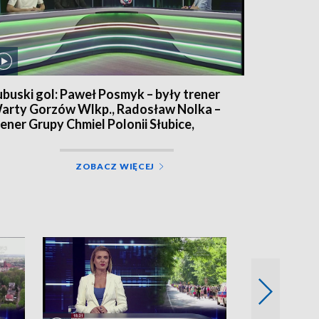
ubuski gol: Paweł Posmyk – były trener
arty Gorzów Wlkp., Radosław Nolka –
rener Grupy Chmiel Polonii Słubice,
ebastian Olszewski – obrońca Grupy
hmiel Polonii Słubice
ZOBACZ WIĘCEJ