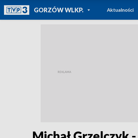
POWRÓT DO
GORZÓW WLKP.
Aktualności
TVP REGIONY
Michał Grzelczyk - 