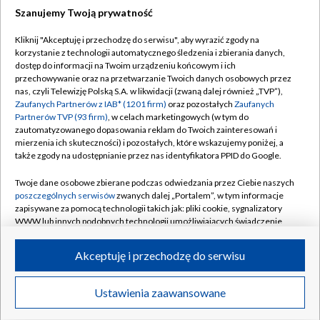
Szanujemy Twoją prywatność
Dołącz do nas:
Kliknij "Akceptuję i przechodzę do serwisu", aby wyrazić zgody na
korzystanie z technologii automatycznego śledzenia i zbierania danych,
TVP
dostęp do informacji na Twoim urządzeniu końcowym i ich
Abonament TVP
przechowywanie oraz na przetwarzanie Twoich danych osobowych przez
Regulamin TVP
nas, czyli Telewizję Polską S.A. w likwidacji (zwaną dalej również „TVP”),
Emisja w TVP
Polityka prywatności
Zaufanych Partnerów z IAB* (1201 firm)
oraz pozostałych
Zaufanych
Partnerów TVP (93 firm)
, w celach marketingowych (w tym do
Centrum informacji TVP
Moje zgody
zautomatyzowanego dopasowania reklam do Twoich zainteresowań i
mierzenia ich skuteczności) i pozostałych, które wskazujemy poniżej, a
Naziemna Telewizja Cyfrowa
Pomoc
także zgody na udostępnianie przez nas identyfikatora PPID do Google.
Sklep TVP
Biuro reklamy
Twoje dane osobowe zbierane podczas odwiedzania przez Ciebie naszych
Rada Programowa
Kontakt
poszczególnych serwisów
zwanych dalej „Portalem”, w tym informacje
zapisywane za pomocą technologii takich jak: pliki cookie, sygnalizatory
System NOS
WWW lub innych podobnych technologii umożliwiających świadczenie
dopasowanych i bezpiecznych usług, personalizację treści oraz reklam,
Informacje o nadawcy
Kanały
udostępnianie funkcji mediów społecznościowych oraz analizowanie
Akceptuję i przechodzę do serwisu
ruchu w Internecie.
Program dla prasy
©2026 Telewizja Polska S.A. w likwidacji
Biuro Reklamy
Twoje dane osobowe zbierane podczas odwiedzania przez Ciebie
Ustawienia zaawansowane
poszczególnych serwisów
na Portalu, takie jak adresy IP, identyfikatory
Ogłoszenie przetargowe
Twoich urządzeń końcowych i identyfikatory plików cookie, informacje o