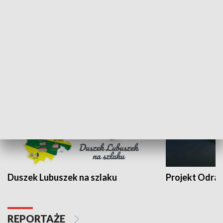
Kalejdoskop
Sołtys na med
WYPOCZYNEK I REKREACJA
Duszek Lubuszek na szlaku
Projekt Odra
REPORTAŻE