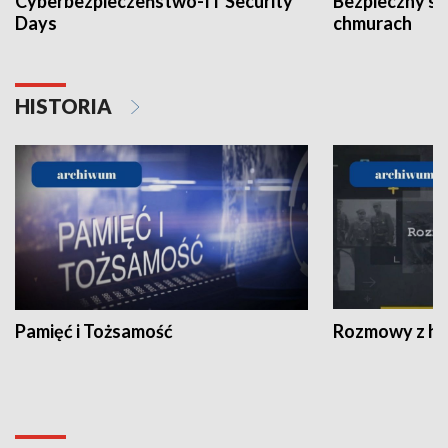
Cyberbezpieczeństwo-IT Security
Bezpieczny s
Days
chmurach
HISTORIA
Pamięć i Tożsamość
Rozmowy z his