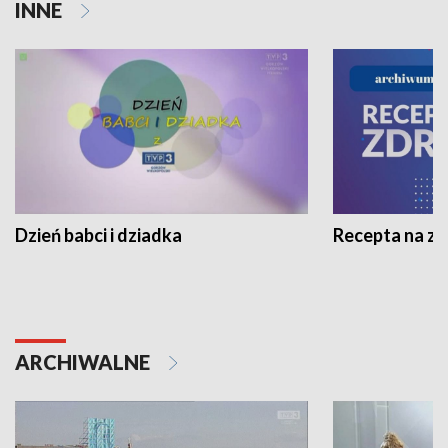
INNE
Dzień babci i dziadka
Recepta na z
ARCHIWALNE