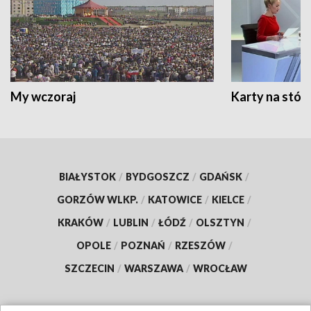
My wczoraj
Karty na stół:
BIAŁYSTOK
/
BYDGOSZCZ
/
GDAŃSK
/
GORZÓW WLKP.
/
KATOWICE
/
KIELCE
/
KRAKÓW
/
LUBLIN
/
ŁÓDŹ
/
OLSZTYN
/
OPOLE
/
POZNAŃ
/
RZESZÓW
/
SZCZECIN
/
WARSZAWA
/
WROCŁAW