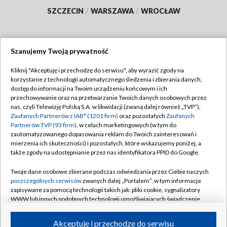
SZCZECIN
/
WARSZAWA
/
WROCŁAW
Szanujemy Twoją prywatność
Dołącz do nas:
Kliknij "Akceptuję i przechodzę do serwisu", aby wyrazić zgody na
korzystanie z technologii automatycznego śledzenia i zbierania danych,
TVP
dostęp do informacji na Twoim urządzeniu końcowym i ich
Abonament TVP
przechowywanie oraz na przetwarzanie Twoich danych osobowych przez
Regulamin TVP
nas, czyli Telewizję Polską S.A. w likwidacji (zwaną dalej również „TVP”),
Emisja w TVP
Polityka prywatności
Zaufanych Partnerów z IAB* (1201 firm)
oraz pozostałych
Zaufanych
Partnerów TVP (93 firm)
, w celach marketingowych (w tym do
Centrum informacji TVP
Moje zgody
zautomatyzowanego dopasowania reklam do Twoich zainteresowań i
mierzenia ich skuteczności) i pozostałych, które wskazujemy poniżej, a
Naziemna Telewizja Cyfrowa
Pomoc
także zgody na udostępnianie przez nas identyfikatora PPID do Google.
Sklep TVP
Biuro reklamy
Twoje dane osobowe zbierane podczas odwiedzania przez Ciebie naszych
Rada Programowa
Kontakt
poszczególnych serwisów
zwanych dalej „Portalem”, w tym informacje
zapisywane za pomocą technologii takich jak: pliki cookie, sygnalizatory
System NOS
WWW lub innych podobnych technologii umożliwiających świadczenie
dopasowanych i bezpiecznych usług, personalizację treści oraz reklam,
Informacje o nadawcy
Kanały
udostępnianie funkcji mediów społecznościowych oraz analizowanie
Akceptuję i przechodzę do serwisu
ruchu w Internecie.