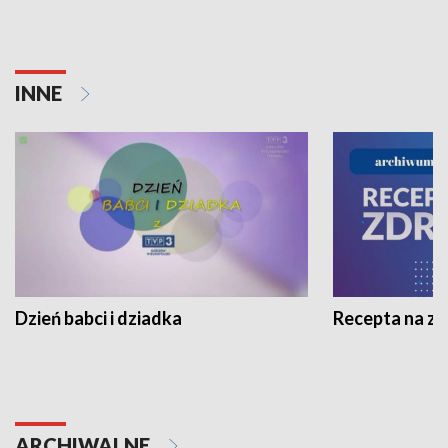
INNE
Dzień babci i dziadka
Recepta na z
ARCHIWALNE