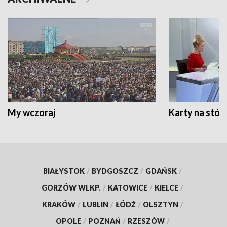
My wczoraj
Karty na stół:
BIAŁYSTOK
/
BYDGOSZCZ
/
GDAŃSK
/
GORZÓW WLKP.
/
KATOWICE
/
KIELCE
/
KRAKÓW
/
LUBLIN
/
ŁÓDŹ
/
OLSZTYN
/
OPOLE
/
POZNAŃ
/
RZESZÓW
/