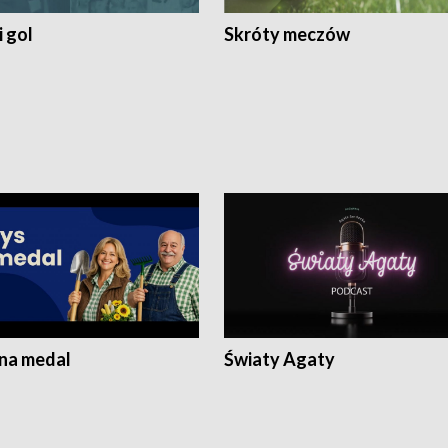
 gol
Skróty meczów
 na medal
Światy Agaty