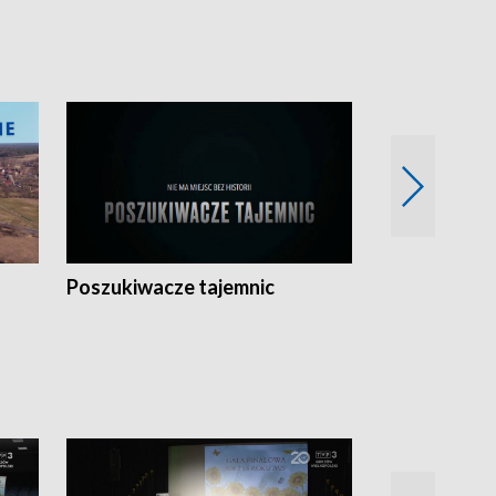
Poszukiwacze tajemnic
Kostrzyn na 