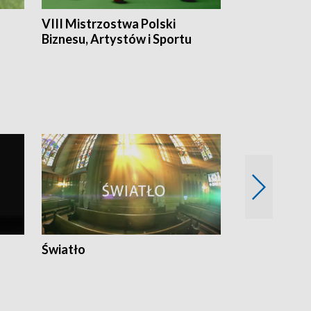
VIII Mistrzostwa Polski
Cztery kwar
Biznesu, Artystów i Sportu
Światło
Nowy adres