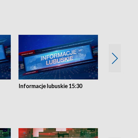
Informacje lubuskie 15:30
Przegląd ty