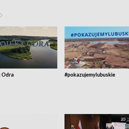
t Odra
#pokazujemylubuskie