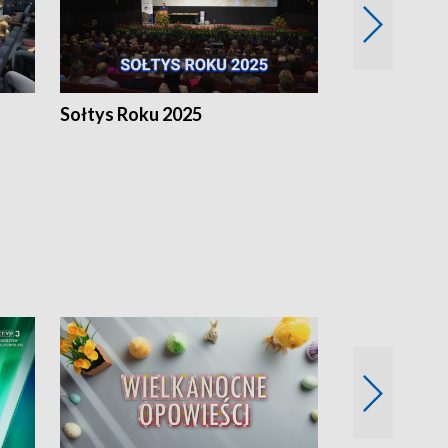
h
Sołtys Roku 2025
20 lat minęł
Wlkp.