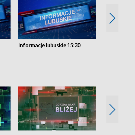
Informacje lubuskie 15:30
Przegląd ty