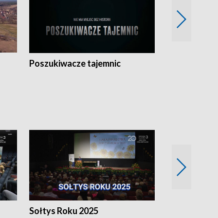
Poszukiwacze tajemnic
Kostrzyn na 
h
Sołtys Roku 2025
20 lat minęł