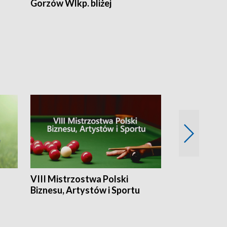
Gorzów Wlkp. bliżej
Lubuskie bliż
VIII Mistrzostwa Polski
Cztery kwar
Biznesu, Artystów i Sportu