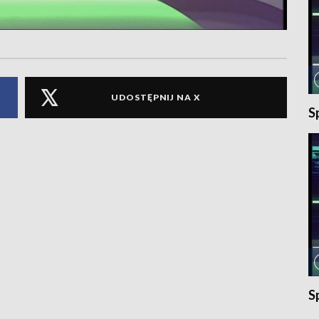
UDOSTĘPNIJ NA X
S
S