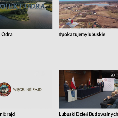
t Odra
#pokazujemylubuskie
niż rajd
Lubuski Dzień Budowalnyc