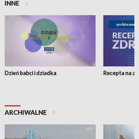
INNE
Dzień babci i dziadka
Recepta na z
ARCHIWALNE