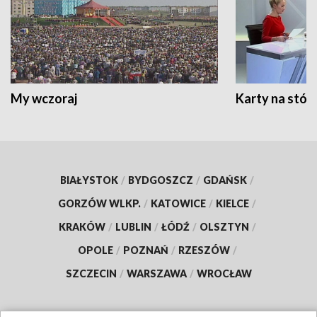
My wczoraj
Karty na stół:
BIAŁYSTOK
/
BYDGOSZCZ
/
GDAŃSK
/
GORZÓW WLKP.
/
KATOWICE
/
KIELCE
/
KRAKÓW
/
LUBLIN
/
ŁÓDŹ
/
OLSZTYN
/
OPOLE
/
POZNAŃ
/
RZESZÓW
/
SZCZECIN
/
WARSZAWA
/
WROCŁAW