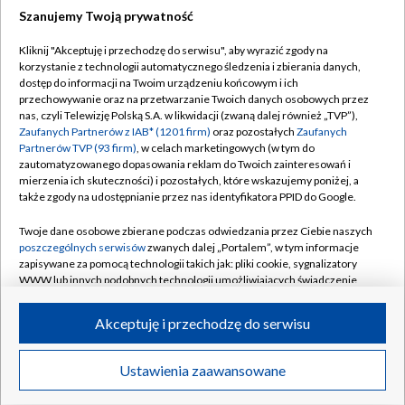
Szanujemy Twoją prywatność
Dołącz do nas:
Kliknij "Akceptuję i przechodzę do serwisu", aby wyrazić zgody na
korzystanie z technologii automatycznego śledzenia i zbierania danych,
TVP
dostęp do informacji na Twoim urządzeniu końcowym i ich
Abonament TVP
przechowywanie oraz na przetwarzanie Twoich danych osobowych przez
Regulamin TVP
nas, czyli Telewizję Polską S.A. w likwidacji (zwaną dalej również „TVP”),
Emisja w TVP
Polityka prywatności
Zaufanych Partnerów z IAB* (1201 firm)
oraz pozostałych
Zaufanych
Partnerów TVP (93 firm)
, w celach marketingowych (w tym do
Centrum informacji TVP
Moje zgody
zautomatyzowanego dopasowania reklam do Twoich zainteresowań i
mierzenia ich skuteczności) i pozostałych, które wskazujemy poniżej, a
Naziemna Telewizja Cyfrowa
Pomoc
także zgody na udostępnianie przez nas identyfikatora PPID do Google.
Sklep TVP
Biuro reklamy
Twoje dane osobowe zbierane podczas odwiedzania przez Ciebie naszych
Rada Programowa
Kontakt
poszczególnych serwisów
zwanych dalej „Portalem”, w tym informacje
zapisywane za pomocą technologii takich jak: pliki cookie, sygnalizatory
System NOS
WWW lub innych podobnych technologii umożliwiających świadczenie
dopasowanych i bezpiecznych usług, personalizację treści oraz reklam,
Informacje o nadawcy
Kanały
udostępnianie funkcji mediów społecznościowych oraz analizowanie
Akceptuję i przechodzę do serwisu
ruchu w Internecie.
Program dla prasy
©2026 Telewizja Polska S.A. w likwidacji
Biuro Reklamy
Twoje dane osobowe zbierane podczas odwiedzania przez Ciebie
Ustawienia zaawansowane
poszczególnych serwisów
na Portalu, takie jak adresy IP, identyfikatory
Ogłoszenie przetargowe
Twoich urządzeń końcowych i identyfikatory plików cookie, informacje o