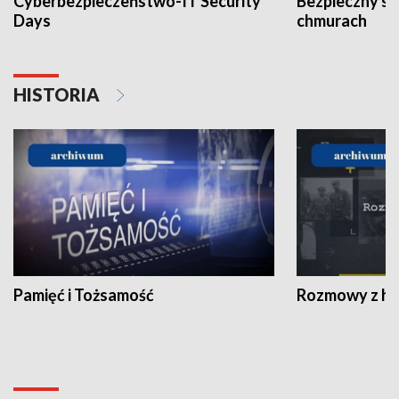
Cyberbezpieczeństwo-IT Security
Bezpieczny s
Days
chmurach
HISTORIA
Pamięć i Tożsamość
Rozmowy z his