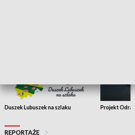
Kalejdoskop
Sołtys na med
WYPOCZYNEK I REKREACJA
Duszek Lubuszek na szlaku
Projekt Odra
REPORTAŻE