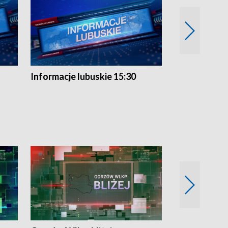
Informacje lubuskie 15:30
Przegląd ty