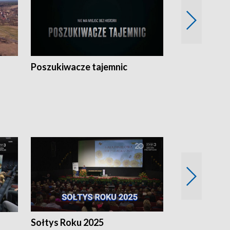
Poszukiwacze tajemnic
Kostrzyn na 
h
Sołtys Roku 2025
20 lat minęł