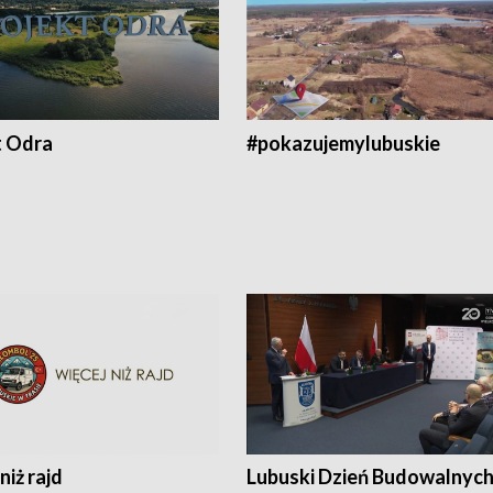
t Odra
#pokazujemylubuskie
niż rajd
Lubuski Dzień Budowalnyc