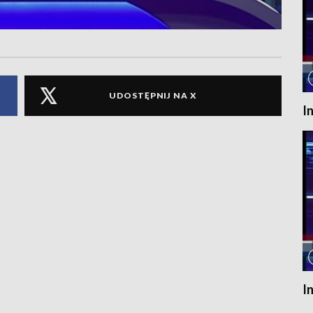
UDOSTĘPNIJ NA X
I
I