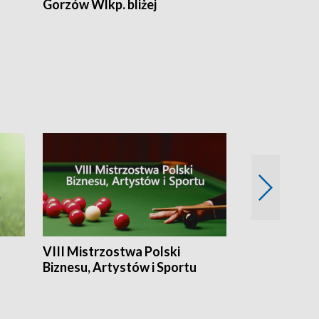
Gorzów Wlkp. bliżej
Lubuskie bliż
VIII Mistrzostwa Polski
Cztery kwar
Biznesu, Artystów i Sportu