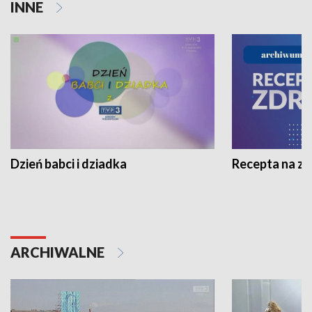
INNE
Dzień babci i dziadka
Recepta na z
ARCHIWALNE