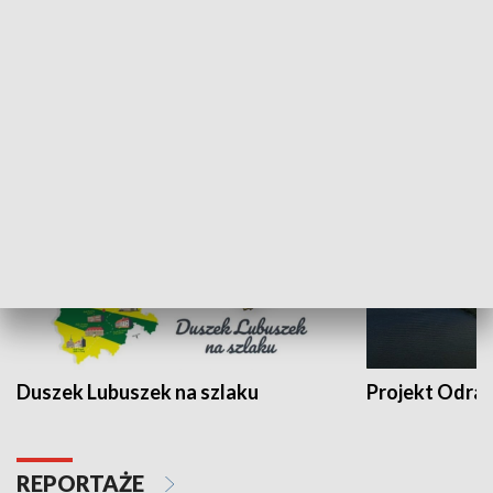
Kalejdoskop
Sołtys na med
WYPOCZYNEK I REKREACJA
Duszek Lubuszek na szlaku
Projekt Odra
REPORTAŻE