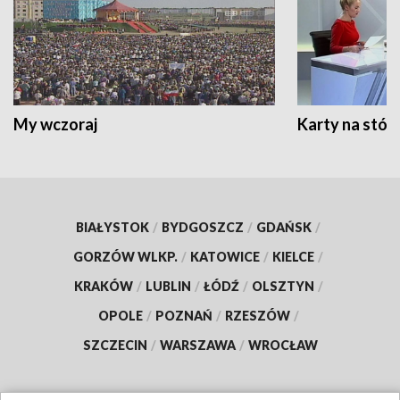
My wczoraj
Karty na stół:
BIAŁYSTOK
/
BYDGOSZCZ
/
GDAŃSK
/
GORZÓW WLKP.
/
KATOWICE
/
KIELCE
/
KRAKÓW
/
LUBLIN
/
ŁÓDŹ
/
OLSZTYN
/
OPOLE
/
POZNAŃ
/
RZESZÓW
/
SZCZECIN
/
WARSZAWA
/
WROCŁAW