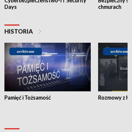
Cyberbezpieczeństwo-IT Security
Bezpieczny s
Days
chmurach
HISTORIA
Pamięć i Tożsamość
Rozmowy z his