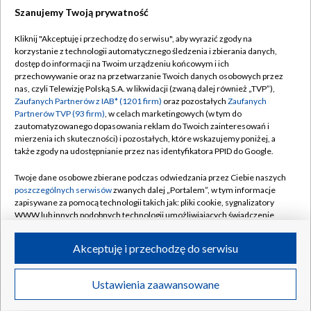
Szanujemy Twoją prywatność
Dołącz do nas:
Kliknij "Akceptuję i przechodzę do serwisu", aby wyrazić zgody na
korzystanie z technologii automatycznego śledzenia i zbierania danych,
TVP
dostęp do informacji na Twoim urządzeniu końcowym i ich
Abonament TVP
przechowywanie oraz na przetwarzanie Twoich danych osobowych przez
Regulamin TVP
nas, czyli Telewizję Polską S.A. w likwidacji (zwaną dalej również „TVP”),
Emisja w TVP
Polityka prywatności
Zaufanych Partnerów z IAB* (1201 firm)
oraz pozostałych
Zaufanych
Partnerów TVP (93 firm)
, w celach marketingowych (w tym do
Centrum informacji TVP
Moje zgody
zautomatyzowanego dopasowania reklam do Twoich zainteresowań i
mierzenia ich skuteczności) i pozostałych, które wskazujemy poniżej, a
Naziemna Telewizja Cyfrowa
Pomoc
także zgody na udostępnianie przez nas identyfikatora PPID do Google.
Sklep TVP
Biuro reklamy
Twoje dane osobowe zbierane podczas odwiedzania przez Ciebie naszych
Rada Programowa
Kontakt
poszczególnych serwisów
zwanych dalej „Portalem”, w tym informacje
zapisywane za pomocą technologii takich jak: pliki cookie, sygnalizatory
System NOS
WWW lub innych podobnych technologii umożliwiających świadczenie
dopasowanych i bezpiecznych usług, personalizację treści oraz reklam,
Informacje o nadawcy
Kanały
udostępnianie funkcji mediów społecznościowych oraz analizowanie
Akceptuję i przechodzę do serwisu
ruchu w Internecie.
Program dla prasy
©2026 Telewizja Polska S.A. w likwidacji
Biuro Reklamy
Twoje dane osobowe zbierane podczas odwiedzania przez Ciebie
Ustawienia zaawansowane
poszczególnych serwisów
na Portalu, takie jak adresy IP, identyfikatory
Ogłoszenie przetargowe
Twoich urządzeń końcowych i identyfikatory plików cookie, informacje o