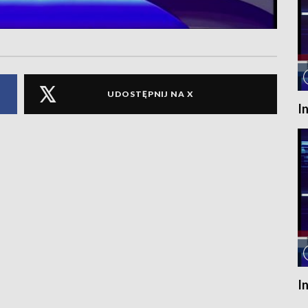
UDOSTĘPNIJ NA X
I
I