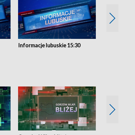
Informacje lubuskie 15:30
Przegląd ty