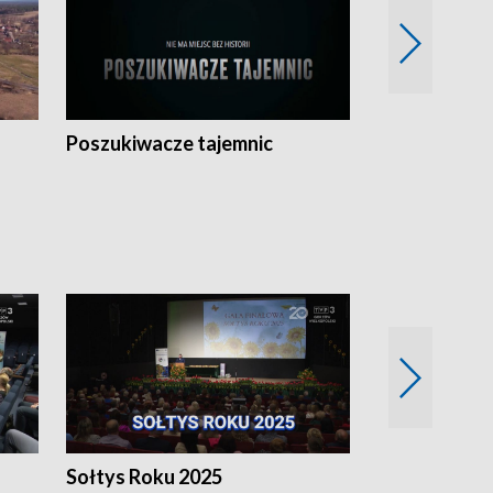
Poszukiwacze tajemnic
Kostrzyn na 
h
Sołtys Roku 2025
20 lat minęł