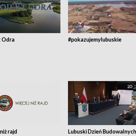
t Odra
#pokazujemylubuskie
niż rajd
Lubuski Dzień Budowalnyc