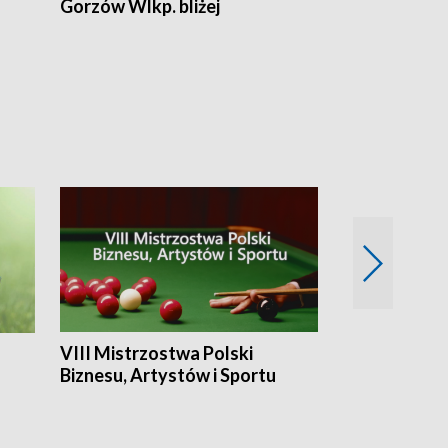
Gorzów Wlkp. bliżej
Lubuskie bliż
VIII Mistrzostwa Polski
Cztery kwar
Biznesu, Artystów i Sportu