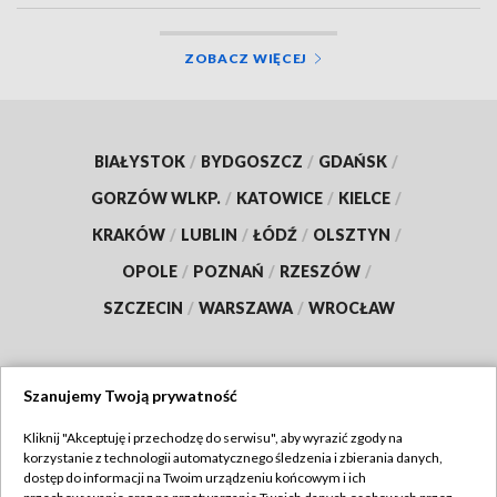
ZOBACZ WIĘCEJ
BIAŁYSTOK
/
BYDGOSZCZ
/
GDAŃSK
/
GORZÓW WLKP.
/
KATOWICE
/
KIELCE
/
KRAKÓW
/
LUBLIN
/
ŁÓDŹ
/
OLSZTYN
/
OPOLE
/
POZNAŃ
/
RZESZÓW
/
SZCZECIN
/
WARSZAWA
/
WROCŁAW
Szanujemy Twoją prywatność
Dołącz do nas:
Kliknij "Akceptuję i przechodzę do serwisu", aby wyrazić zgody na
korzystanie z technologii automatycznego śledzenia i zbierania danych,
TVP
dostęp do informacji na Twoim urządzeniu końcowym i ich