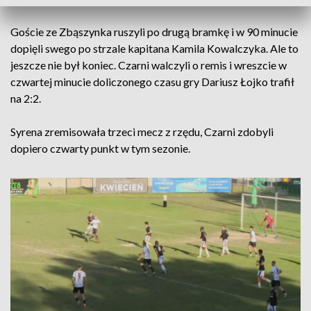
Goście ze Zbąszynka ruszyli po drugą bramkę i w 90 minucie
dopięli swego po strzale kapitana Kamila Kowalczyka. Ale to
jeszcze nie był koniec. Czarni walczyli o remis i wreszcie w
czwartej minucie doliczonego czasu gry Dariusz Łojko trafił
na 2:2.
Syrena zremisowała trzeci mecz z rzędu, Czarni zdobyli
dopiero czwarty punkt w tym sezonie.