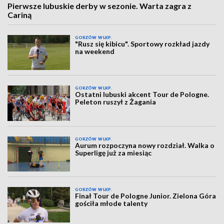
Pierwsze lubuskie derby w sezonie. Warta zagra z
Cariną
GORZÓW WLKP.
"Rusz się kibicu". Sportowy rozkład jazdy
na weekend
GORZÓW WLKP.
Ostatni lubuski akcent Tour de Pologne.
Peleton ruszył z Żagania
GORZÓW WLKP.
Aurum rozpoczyna nowy rozdział. Walka o
Superligę już za miesiąc
GORZÓW WLKP.
Finał Tour de Pologne Junior. Zielona Góra
gościła młode talenty