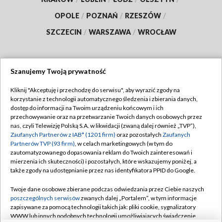
OPOLE
/
POZNAŃ
/
RZESZÓW
/
SZCZECIN
/
WARSZAWA
/
WROCŁAW
Szanujemy Twoją prywatność
Dołącz do nas:
Kliknij "Akceptuję i przechodzę do serwisu", aby wyrazić zgody na
korzystanie z technologii automatycznego śledzenia i zbierania danych,
TVP
dostęp do informacji na Twoim urządzeniu końcowym i ich
Abonament TVP
przechowywanie oraz na przetwarzanie Twoich danych osobowych przez
Regulamin TVP
nas, czyli Telewizję Polską S.A. w likwidacji (zwaną dalej również „TVP”),
Emisja w TVP
Polityka prywatności
Zaufanych Partnerów z IAB* (1201 firm)
oraz pozostałych
Zaufanych
Partnerów TVP (93 firm)
, w celach marketingowych (w tym do
Centrum informacji TVP
Moje zgody
zautomatyzowanego dopasowania reklam do Twoich zainteresowań i
mierzenia ich skuteczności) i pozostałych, które wskazujemy poniżej, a
Naziemna Telewizja Cyfrowa
Pomoc
także zgody na udostępnianie przez nas identyfikatora PPID do Google.
Sklep TVP
Biuro reklamy
Twoje dane osobowe zbierane podczas odwiedzania przez Ciebie naszych
Rada Programowa
Kontakt
poszczególnych serwisów
zwanych dalej „Portalem”, w tym informacje
zapisywane za pomocą technologii takich jak: pliki cookie, sygnalizatory
System NOS
WWW lub innych podobnych technologii umożliwiających świadczenie