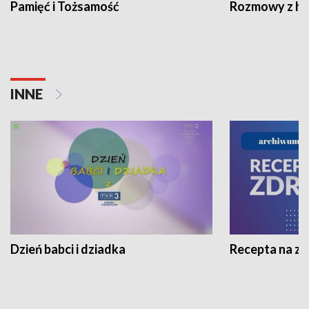
Pamięć i Tożsamość
Rozmowy z his
INNE
Dzień babci i dziadka
Recepta na z