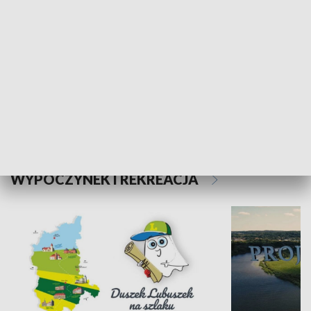
Kalejdoskop
Sołtys na med
WYPOCZYNEK I REKREACJA