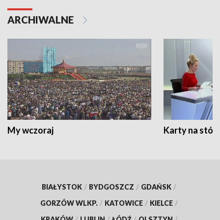
ARCHIWALNE
My wczoraj
Karty na stół:
BIAŁYSTOK
/
BYDGOSZCZ
/
GDAŃSK
/
GORZÓW WLKP.
/
KATOWICE
/
KIELCE
/
KRAKÓW
/
LUBLIN
/
ŁÓDŹ
/
OLSZTYN
/