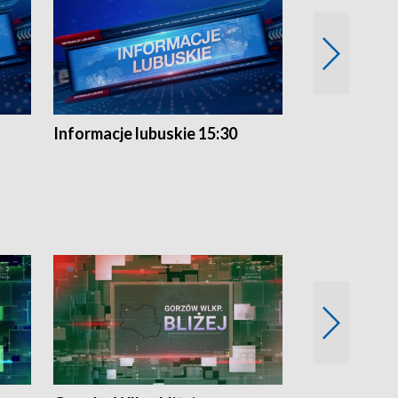
Informacje lubuskie 15:30
Przegląd ty