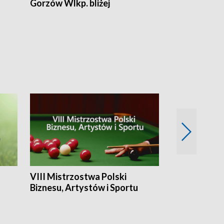
Gorzów Wlkp. bliżej
Lubuskie bliż
VIII Mistrzostwa Polski
Cztery kwar
Biznesu, Artystów i Sportu