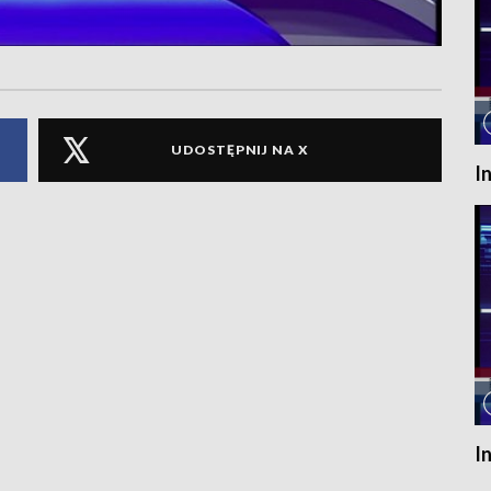
UDOSTĘPNIJ NA X
I
I