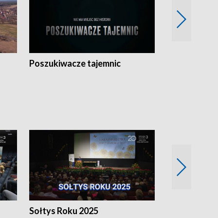
Poszukiwacze tajemnic
Kostrzyn na 
h
Sołtys Roku 2025
20 lat minęł