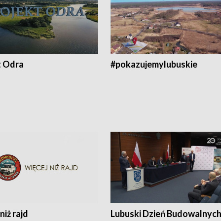
t Odra
#pokazujemylubuskie
niż rajd
Lubuski Dzień Budowalnyc