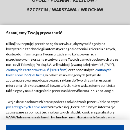
OPOLE
/
POZNAŃ
/
RZESZÓW
/
SZCZECIN
/
WARSZAWA
/
WROCŁAW
Szanujemy Twoją prywatność
Dołącz do nas:
Kliknij "Akceptuję i przechodzę do serwisu", aby wyrazić zgody na
korzystanie z technologii automatycznego śledzenia i zbierania danych,
TVP
dostęp do informacji na Twoim urządzeniu końcowym i ich
Abonament TVP
przechowywanie oraz na przetwarzanie Twoich danych osobowych przez
Regulamin TVP
nas, czyli Telewizję Polską S.A. w likwidacji (zwaną dalej również „TVP”),
Emisja w TVP
Polityka prywatności
Zaufanych Partnerów z IAB* (1201 firm)
oraz pozostałych
Zaufanych
Partnerów TVP (93 firm)
, w celach marketingowych (w tym do
Centrum informacji TVP
Moje zgody
zautomatyzowanego dopasowania reklam do Twoich zainteresowań i
mierzenia ich skuteczności) i pozostałych, które wskazujemy poniżej, a
Naziemna Telewizja Cyfrowa
Pomoc
także zgody na udostępnianie przez nas identyfikatora PPID do Google.
Sklep TVP
Biuro reklamy
Twoje dane osobowe zbierane podczas odwiedzania przez Ciebie naszych
Rada Programowa
Kontakt
poszczególnych serwisów
zwanych dalej „Portalem”, w tym informacje
zapisywane za pomocą technologii takich jak: pliki cookie, sygnalizatory
System NOS
WWW lub innych podobnych technologii umożliwiających świadczenie
dopasowanych i bezpiecznych usług, personalizację treści oraz reklam,
Informacje o nadawcy
Kanały
udostępnianie funkcji mediów społecznościowych oraz analizowanie