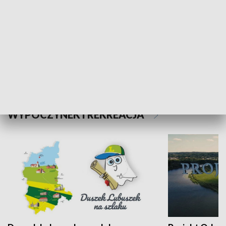
Kalejdoskop
Sołtys na med
WYPOCZYNEK I REKREACJA