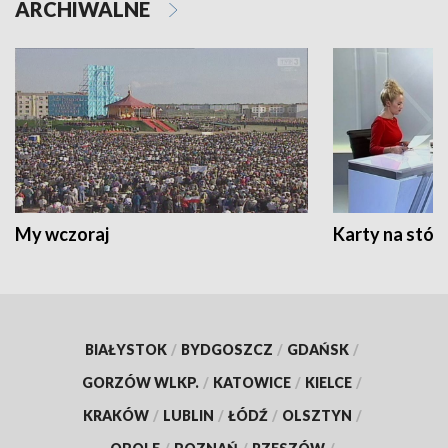
ARCHIWALNE
My wczoraj
Karty na stół:
BIAŁYSTOK
/
BYDGOSZCZ
/
GDAŃSK
/
GORZÓW WLKP.
/
KATOWICE
/
KIELCE
/
KRAKÓW
/
LUBLIN
/
ŁÓDŹ
/
OLSZTYN
/