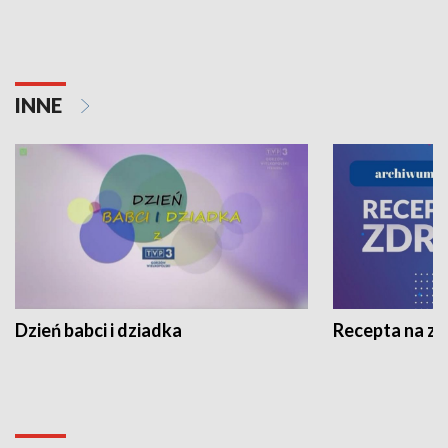
INNE
Dzień babci i dziadka
Recepta na z