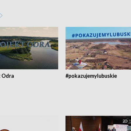
t Odra
#pokazujemylubuskie