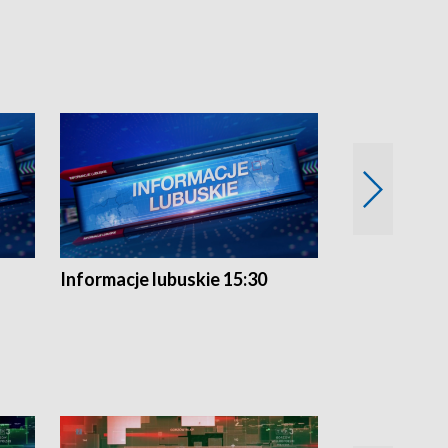
Informacje lubuskie 15:30
Przegląd ty