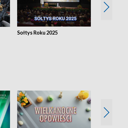
h
Sołtys Roku 2025
20 lat minęł
Wlkp.