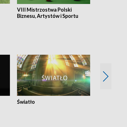
VIII Mistrzostwa Polski
Cztery kwar
Biznesu, Artystów i Sportu
Światło
Nowy adres