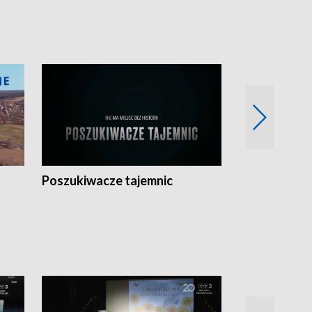
Poszukiwacze tajemnic
Kostrzyn na 