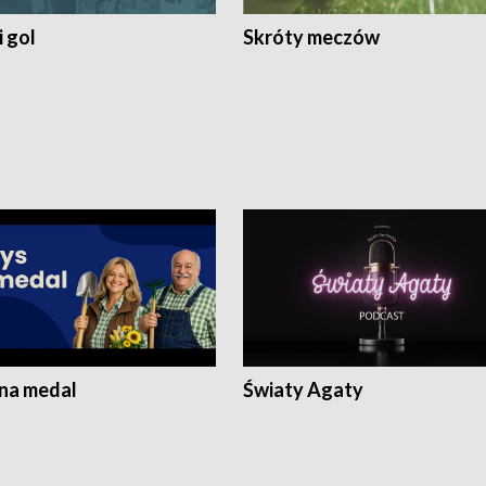
 gol
Skróty meczów
 na medal
Światy Agaty