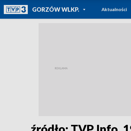
POWRÓT DO
GORZÓW WLKP.
Aktualności
TVP REGIONY
źródło: TVP Info, 