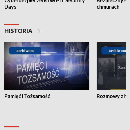
Cyberbezpieczeństwo-IT Security
Bezpieczny s
Days
chmurach
HISTORIA
Pamięć i Tożsamość
Rozmowy z his