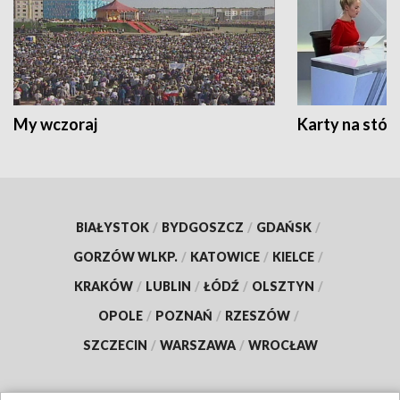
My wczoraj
Karty na stół:
BIAŁYSTOK
/
BYDGOSZCZ
/
GDAŃSK
/
GORZÓW WLKP.
/
KATOWICE
/
KIELCE
/
KRAKÓW
/
LUBLIN
/
ŁÓDŹ
/
OLSZTYN
/
OPOLE
/
POZNAŃ
/
RZESZÓW
/
SZCZECIN
/
WARSZAWA
/
WROCŁAW