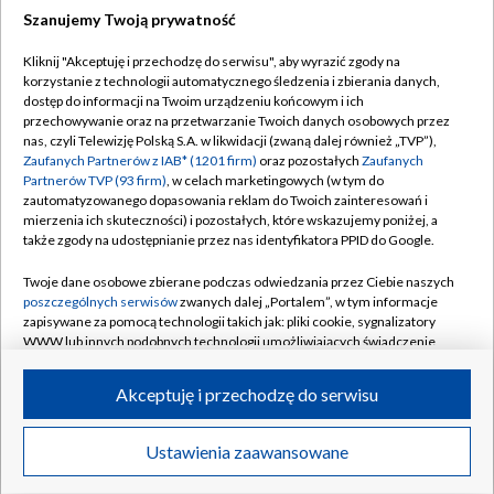
Szanujemy Twoją prywatność
Dołącz do nas:
Kliknij "Akceptuję i przechodzę do serwisu", aby wyrazić zgody na
korzystanie z technologii automatycznego śledzenia i zbierania danych,
TVP
dostęp do informacji na Twoim urządzeniu końcowym i ich
Abonament TVP
przechowywanie oraz na przetwarzanie Twoich danych osobowych przez
Regulamin TVP
nas, czyli Telewizję Polską S.A. w likwidacji (zwaną dalej również „TVP”),
Emisja w TVP
Polityka prywatności
Zaufanych Partnerów z IAB* (1201 firm)
oraz pozostałych
Zaufanych
Partnerów TVP (93 firm)
, w celach marketingowych (w tym do
Centrum informacji TVP
Moje zgody
zautomatyzowanego dopasowania reklam do Twoich zainteresowań i
mierzenia ich skuteczności) i pozostałych, które wskazujemy poniżej, a
Naziemna Telewizja Cyfrowa
Pomoc
także zgody na udostępnianie przez nas identyfikatora PPID do Google.
Sklep TVP
Biuro reklamy
Twoje dane osobowe zbierane podczas odwiedzania przez Ciebie naszych
Rada Programowa
Kontakt
poszczególnych serwisów
zwanych dalej „Portalem”, w tym informacje
zapisywane za pomocą technologii takich jak: pliki cookie, sygnalizatory
System NOS
WWW lub innych podobnych technologii umożliwiających świadczenie
dopasowanych i bezpiecznych usług, personalizację treści oraz reklam,
Informacje o nadawcy
Kanały
udostępnianie funkcji mediów społecznościowych oraz analizowanie
Akceptuję i przechodzę do serwisu
ruchu w Internecie.
Program dla prasy
©2026 Telewizja Polska S.A. w likwidacji
Biuro Reklamy
Twoje dane osobowe zbierane podczas odwiedzania przez Ciebie
Ustawienia zaawansowane
poszczególnych serwisów
na Portalu, takie jak adresy IP, identyfikatory
Ogłoszenie przetargowe
Twoich urządzeń końcowych i identyfikatory plików cookie, informacje o