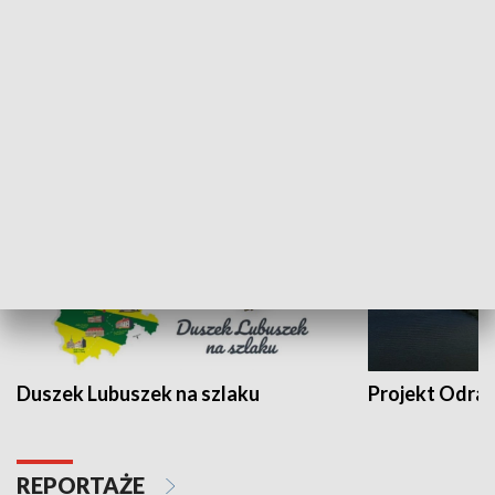
Kalejdoskop
Sołtys na med
WYPOCZYNEK I REKREACJA
Duszek Lubuszek na szlaku
Projekt Odra
REPORTAŻE