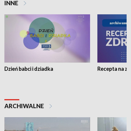
INNE
Dzień babci i dziadka
Recepta na z
ARCHIWALNE