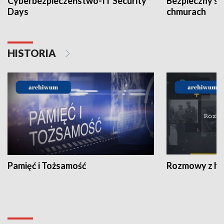
Cyberbezpieczeństwo-IT Security
Bezpieczny s
Days
chmurach
HISTORIA
Pamięć i Tożsamość
Rozmowy z his