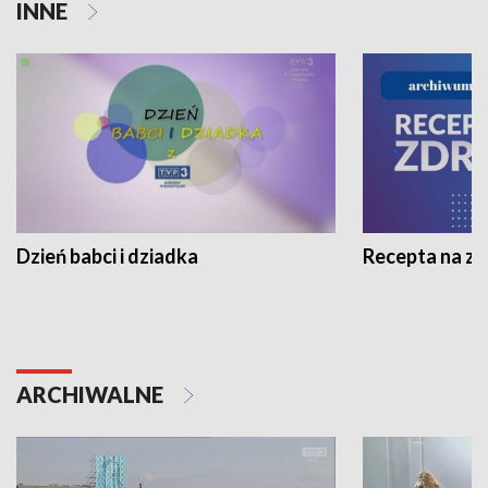
INNE
Dzień babci i dziadka
Recepta na z
ARCHIWALNE