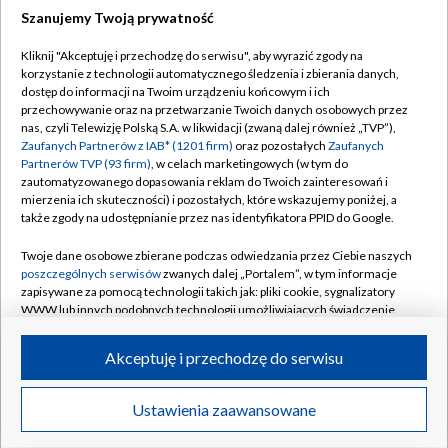
Szanujemy Twoją prywatność
Dołącz do nas:
Kliknij "Akceptuję i przechodzę do serwisu", aby wyrazić zgody na
korzystanie z technologii automatycznego śledzenia i zbierania danych,
TVP
dostęp do informacji na Twoim urządzeniu końcowym i ich
Abonament TVP
przechowywanie oraz na przetwarzanie Twoich danych osobowych przez
Regulamin TVP
nas, czyli Telewizję Polską S.A. w likwidacji (zwaną dalej również „TVP”),
Emisja w TVP
Polityka prywatności
Zaufanych Partnerów z IAB* (1201 firm)
oraz pozostałych
Zaufanych
Partnerów TVP (93 firm)
, w celach marketingowych (w tym do
Centrum informacji TVP
Moje zgody
zautomatyzowanego dopasowania reklam do Twoich zainteresowań i
mierzenia ich skuteczności) i pozostałych, które wskazujemy poniżej, a
Naziemna Telewizja Cyfrowa
Pomoc
także zgody na udostępnianie przez nas identyfikatora PPID do Google.
Sklep TVP
Biuro reklamy
Twoje dane osobowe zbierane podczas odwiedzania przez Ciebie naszych
Rada Programowa
Kontakt
poszczególnych serwisów
zwanych dalej „Portalem”, w tym informacje
zapisywane za pomocą technologii takich jak: pliki cookie, sygnalizatory
System NOS
WWW lub innych podobnych technologii umożliwiających świadczenie
dopasowanych i bezpiecznych usług, personalizację treści oraz reklam,
Informacje o nadawcy
Kanały
udostępnianie funkcji mediów społecznościowych oraz analizowanie
Akceptuję i przechodzę do serwisu
ruchu w Internecie.
Program dla prasy
©2026 Telewizja Polska S.A. w likwidacji
Biuro Reklamy
Twoje dane osobowe zbierane podczas odwiedzania przez Ciebie
Ustawienia zaawansowane
poszczególnych serwisów
na Portalu, takie jak adresy IP, identyfikatory
Ogłoszenie przetargowe
Twoich urządzeń końcowych i identyfikatory plików cookie, informacje o