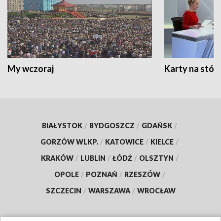
My wczoraj
Karty na stół:
BIAŁYSTOK
/
BYDGOSZCZ
/
GDAŃSK
/
GORZÓW WLKP.
/
KATOWICE
/
KIELCE
/
KRAKÓW
/
LUBLIN
/
ŁÓDŹ
/
OLSZTYN
/
OPOLE
/
POZNAŃ
/
RZESZÓW
/
SZCZECIN
/
WARSZAWA
/
WROCŁAW