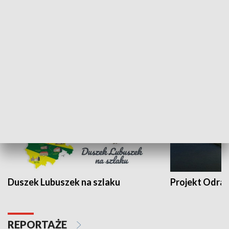
Kalejdoskop
Sołtys na med
WYPOCZYNEK I REKREACJA
Duszek Lubuszek na szlaku
Projekt Odra
REPORTAŻE