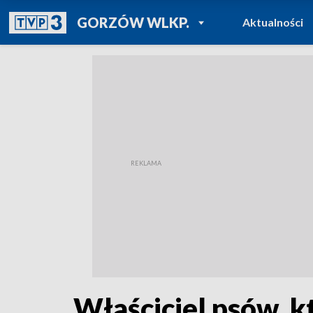
POWRÓT DO
GORZÓW WLKP.
Aktualności
TVP REGIONY
Właściciel psów, k