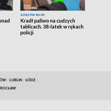
GORZÓW WLKP.
ponad
Kradł paliwo na cudzych
tablicach. 38-latek w rękach
policji
KÓW
/
LUBLIN
/
ŁÓDŹ
/
ROCŁAW