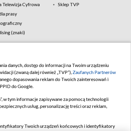
 Telewizja Cyfrowa
Sklep TVP
la prasy
tograficzny
sing (znaki)
klamy
Kontakt
rania danych, dostęp do informacji na Twoim urządzeniu
idacji (zwaną dalej również „TVP”),
Zaufanych Partnerów
anego dopasowania reklam do Twoich zainteresowań i
a PPID do Google.
”, w tym informacje zapisywane za pomocą technologii
zpiecznych usług, personalizację treści oraz reklam,
identyfikatory Twoich urządzeń końcowych i identyfikatory