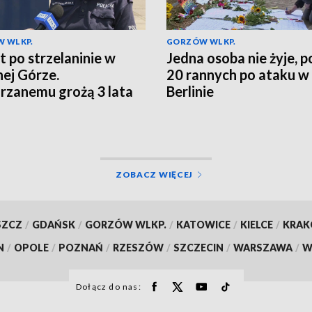
 WLKP.
GORZÓW WLKP.
t po strzelaninie w
Jedna osoba nie żyje, 
nej Górze.
20 rannych po ataku w
rzanemu grożą 3 lata
Berlinie
enia
ZOBACZ WIĘCEJ
SZCZ
/
GDAŃSK
/
GORZÓW WLKP.
/
KATOWICE
/
KIELCE
/
KRA
N
/
OPOLE
/
POZNAŃ
/
RZESZÓW
/
SZCZECIN
/
WARSZAWA
/
W
Dołącz do nas: