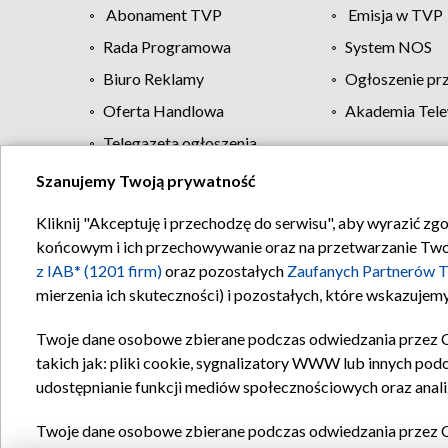
Abonament TVP
Emisja w TVP
Rada Programowa
System NOS
Biuro Reklamy
Ogłoszenie pr
Oferta Handlowa
Akademia Tele
Telegazeta ogłoszenia
Szanujemy Twoją prywatność
Regulamin TVP
Kliknij "Akceptuję i przechodzę do serwisu", aby wyrazić zg
końcowym i ich przechowywanie oraz na przetwarzanie Twoich
z IAB* (1201 firm)
oraz pozostałych
Zaufanych Partnerów T
mierzenia ich skuteczności) i pozostałych, które wskazujemy
Twoje dane osobowe zbierane podczas odwiedzania przez 
takich jak: pliki cookie, sygnalizatory WWW lub innych pod
udostępnianie funkcji mediów społecznościowych oraz anali
Twoje dane osobowe zbierane podczas odwiedzania przez 