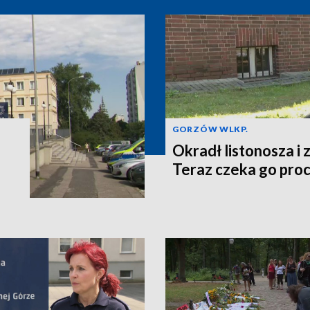
GORZÓW WLKP.
o
Okradł listonosza i z
Teraz czeka go pro