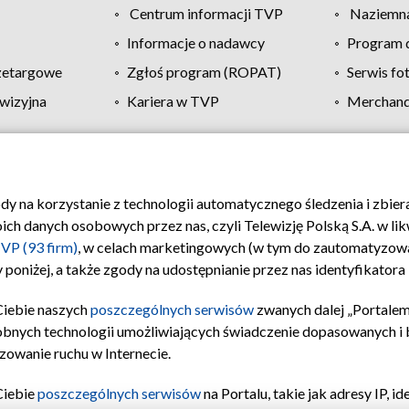
Centrum informacji TVP
Naziemna
Informacje o nadawcy
Program d
zetargowe
Zgłoś program (ROPAT)
Serwis fo
wizyjna
Kariera w TVP
Merchandi
Polityka prywatności
Moje zgody
Pomoc
Biuro re
ody na korzystanie z technologii automatycznego śledzenia i zbie
 danych osobowych przez nas, czyli Telewizję Polską S.A. w likw
VP (93 firm)
, w celach marketingowych (w tym do zautomatyzow
 poniżej, a także zgody na udostępnianie przez nas identyfikator
Ciebie naszych
poszczególnych serwisów
zwanych dalej „Portalem
obnych technologii umożliwiających świadczenie dopasowanych i be
zowanie ruchu w Internecie.
Ciebie
poszczególnych serwisów
na Portalu, takie jak adresy IP, 