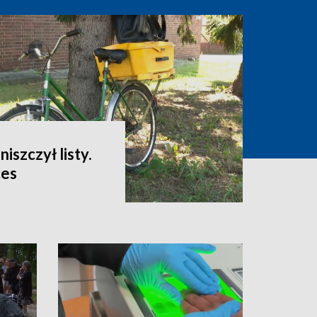
niszczył listy.
ces