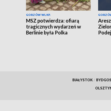
GORZÓW WLKP.
GORZÓW
MSZ potwierdza: ofiarą
Aresz
tragicznych wydarzeń w
Zielo
Berlinie była Polka
Podej
więzi
BIAŁYSTOK
/
BYDGO
OLSZTY