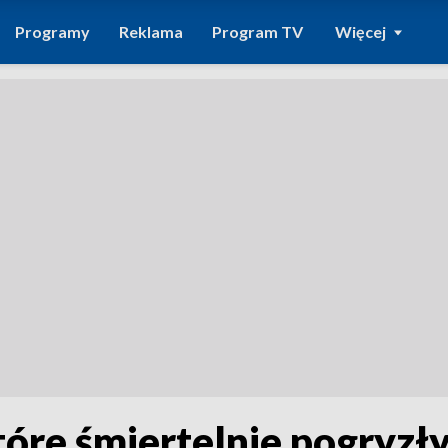
Programy
Reklama
Program TV
Więcej
tóre śmiertelnie pogryzły