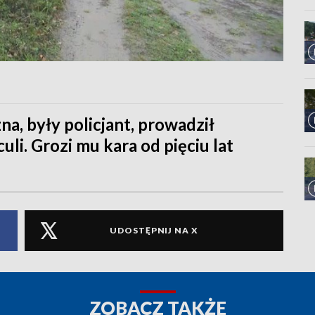
na, były policjant, prowadził
uli. Grozi mu kara od pięciu lat
UDOSTĘPNIJ NA X
ZOBACZ TAKŻE