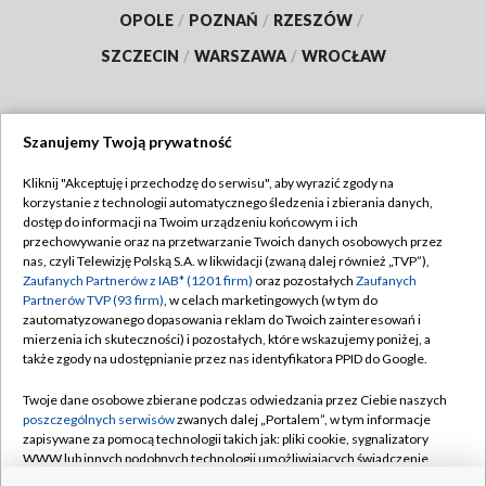
OPOLE
/
POZNAŃ
/
RZESZÓW
/
SZCZECIN
/
WARSZAWA
/
WROCŁAW
Szanujemy Twoją prywatność
Dołącz do nas:
Kliknij "Akceptuję i przechodzę do serwisu", aby wyrazić zgody na
korzystanie z technologii automatycznego śledzenia i zbierania danych,
TVP
dostęp do informacji na Twoim urządzeniu końcowym i ich
Abonament TVP
przechowywanie oraz na przetwarzanie Twoich danych osobowych przez
Regulamin TVP
nas, czyli Telewizję Polską S.A. w likwidacji (zwaną dalej również „TVP”),
Emisja w TVP
Polityka prywatności
Zaufanych Partnerów z IAB* (1201 firm)
oraz pozostałych
Zaufanych
Partnerów TVP (93 firm)
, w celach marketingowych (w tym do
Centrum informacji TVP
Moje zgody
zautomatyzowanego dopasowania reklam do Twoich zainteresowań i
mierzenia ich skuteczności) i pozostałych, które wskazujemy poniżej, a
Naziemna Telewizja Cyfrowa
Pomoc
także zgody na udostępnianie przez nas identyfikatora PPID do Google.
Sklep TVP
Biuro reklamy
Twoje dane osobowe zbierane podczas odwiedzania przez Ciebie naszych
Rada Programowa
Kontakt
poszczególnych serwisów
zwanych dalej „Portalem”, w tym informacje
zapisywane za pomocą technologii takich jak: pliki cookie, sygnalizatory
System NOS
WWW lub innych podobnych technologii umożliwiających świadczenie
dopasowanych i bezpiecznych usług, personalizację treści oraz reklam,
Informacje o nadawcy