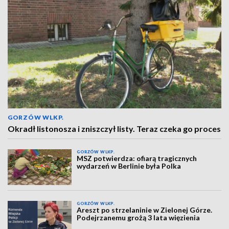
GORZÓW WLKP.
Okradł listonosza i zniszczył listy. Teraz czeka go proces
GORZÓW WLKP.
MSZ potwierdza: ofiarą tragicznych
wydarzeń w Berlinie była Polka
GORZÓW WLKP.
Areszt po strzelaninie w Zielonej Górze.
Podejrzanemu grożą 3 lata więzienia