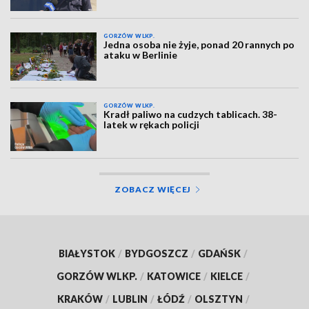
GORZÓW WLKP.
Jedna osoba nie żyje, ponad 20 rannych po
ataku w Berlinie
GORZÓW WLKP.
Kradł paliwo na cudzych tablicach. 38-
latek w rękach policji
ZOBACZ WIĘCEJ
BIAŁYSTOK
/
BYDGOSZCZ
/
GDAŃSK
/
GORZÓW WLKP.
/
KATOWICE
/
KIELCE
/
KRAKÓW
/
LUBLIN
/
ŁÓDŹ
/
OLSZTYN
/