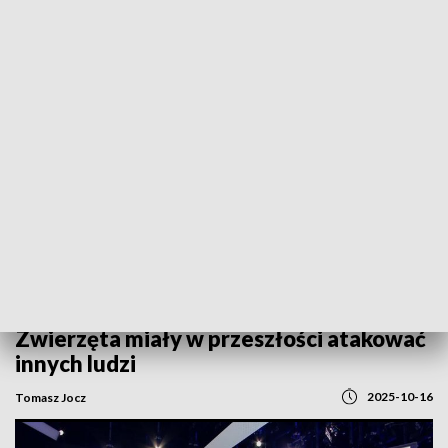
POWRÓT DO
GORZÓW WLKP.
TVP REGIONY
Śmiertelne pogryzienie przez psy.
Zwierzęta miały w przeszłości atakować
innych ludzi
2025-10-16
Tomasz Jocz