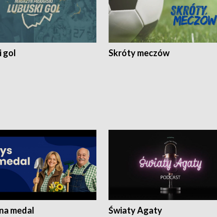
 gol
Skróty meczów
 na medal
Światy Agaty