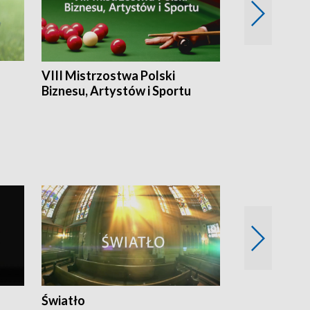
VIII Mistrzostwa Polski
Cztery kwar
Biznesu, Artystów i Sportu
Światło
Nowy adres