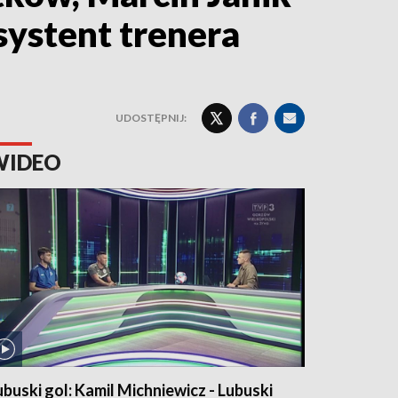
systent trenera
UDOSTĘPNIJ:
WIDEO
ubuski gol: Kamil Michniewicz - Lubuski