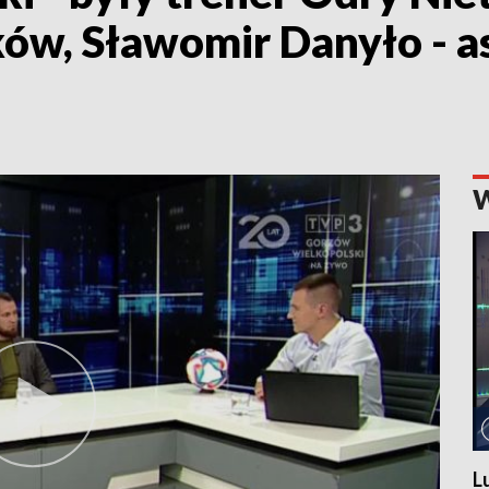
ków, Sławomir Danyło - a
L