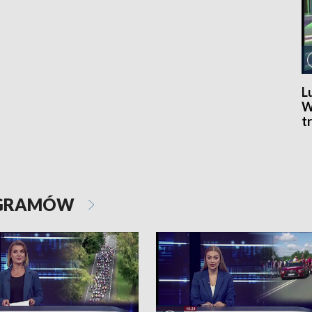
L
W
t
S
C
OGRAMÓW