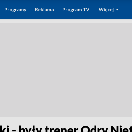
Programy
Reklama
Program TV
Więcej
i - były trener Odry Nie