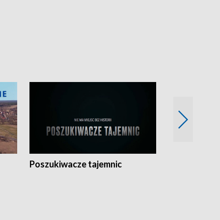
Poszukiwacze tajemnic
Kostrzyn na 