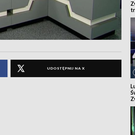
Z
t
S
O
UDOSTĘPNIJ NA X
L
Ś
Z
p
B