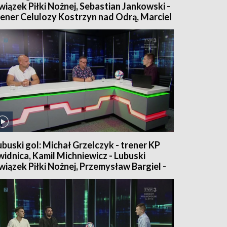
wiązek Piłki Nożnej, Sebastian Jankowski -
rener Celulozy Kostrzyn nad Odrą, Marciel
tieler - pomocnik Celulozy Kostrzyn nad
drą
ubuski gol: Michał Grzelczyk - trener KP
widnica, Kamil Michniewicz - Lubuski
wiązek Piłki Nożnej, Przemysław Bargiel -
omocnik Lechii Zielona Góra, Jakub
ursztyn - bramkarz Lechii Zielona Góra