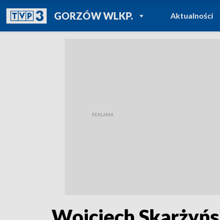
POWRÓT DO
GORZÓW WLKP.
Aktualności
TVP REGIONY
Wojciech Skarżyńsk