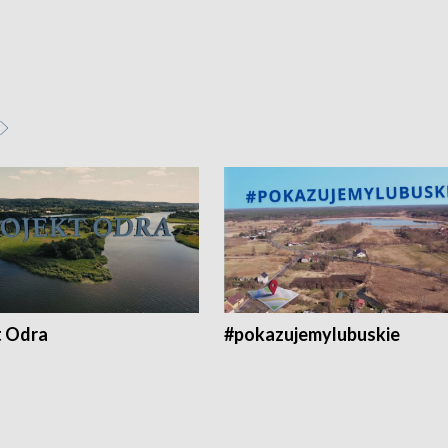
t Odra
#pokazujemylubuskie