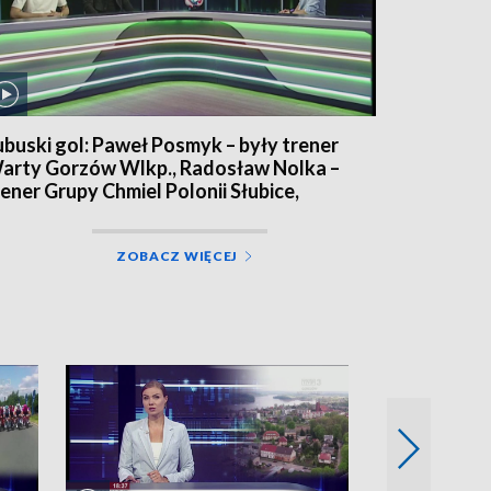
ubuski gol: Paweł Posmyk – były trener
arty Gorzów Wlkp., Radosław Nolka –
rener Grupy Chmiel Polonii Słubice,
ebastian Olszewski – obrońca Grupy
hmiel Polonii Słubice
ZOBACZ WIĘCEJ