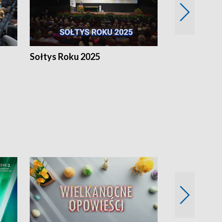
h
Sołtys Roku 2025
20 lat minęł
Wlkp.