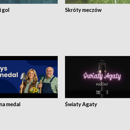
 gol
Skróty meczów
 na medal
Światy Agaty