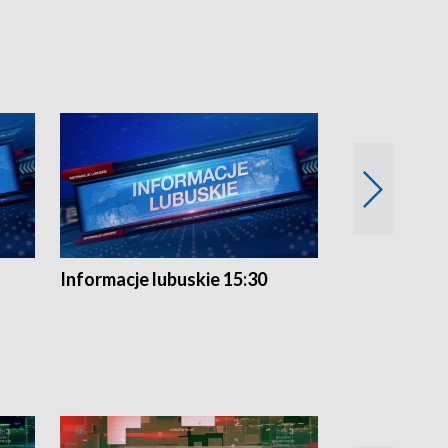
Informacje lubuskie 15:30
Przegląd ty