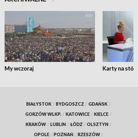
My wczoraj
Karty na stół:
BIAŁYSTOK
/
BYDGOSZCZ
/
GDAŃSK
/
GORZÓW WLKP.
/
KATOWICE
/
KIELCE
/
KRAKÓW
/
LUBLIN
/
ŁÓDŹ
/
OLSZTYN
/
OPOLE
/
POZNAŃ
/
RZESZÓW
/