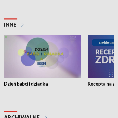
INNE
Dzień babci i dziadka
Recepta na z
ARCHIWALNE