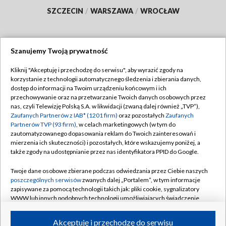
SZCZECIN
/
WARSZAWA
/
WROCŁAW
Szanujemy Twoją prywatność
Dołącz do nas:
Kliknij "Akceptuję i przechodzę do serwisu", aby wyrazić zgody na
korzystanie z technologii automatycznego śledzenia i zbierania danych,
TVP
dostęp do informacji na Twoim urządzeniu końcowym i ich
Abonament TVP
przechowywanie oraz na przetwarzanie Twoich danych osobowych przez
Regulamin TVP
nas, czyli Telewizję Polską S.A. w likwidacji (zwaną dalej również „TVP”),
Emisja w TVP
Polityka prywatności
Zaufanych Partnerów z IAB* (1201 firm)
oraz pozostałych
Zaufanych
Partnerów TVP (93 firm)
, w celach marketingowych (w tym do
Centrum informacji TVP
Moje zgody
zautomatyzowanego dopasowania reklam do Twoich zainteresowań i
mierzenia ich skuteczności) i pozostałych, które wskazujemy poniżej, a
Naziemna Telewizja Cyfrowa
Pomoc
także zgody na udostępnianie przez nas identyfikatora PPID do Google.
Sklep TVP
Biuro reklamy
Twoje dane osobowe zbierane podczas odwiedzania przez Ciebie naszych
Rada Programowa
Kontakt
poszczególnych serwisów
zwanych dalej „Portalem”, w tym informacje
zapisywane za pomocą technologii takich jak: pliki cookie, sygnalizatory
System NOS
WWW lub innych podobnych technologii umożliwiających świadczenie
dopasowanych i bezpiecznych usług, personalizację treści oraz reklam,
Informacje o nadawcy
Kanały
udostępnianie funkcji mediów społecznościowych oraz analizowanie
Akceptuję i przechodzę do serwisu
ruchu w Internecie.