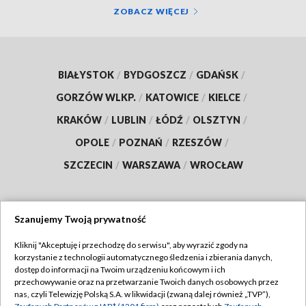
ZOBACZ WIĘCEJ
BIAŁYSTOK
/
BYDGOSZCZ
/
GDAŃSK
/
GORZÓW WLKP.
/
KATOWICE
/
KIELCE
/
KRAKÓW
/
LUBLIN
/
ŁÓDŹ
/
OLSZTYN
/
OPOLE
/
POZNAŃ
/
RZESZÓW
/
SZCZECIN
/
WARSZAWA
/
WROCŁAW
Szanujemy Twoją prywatność
Dołącz do nas:
Kliknij "Akceptuję i przechodzę do serwisu", aby wyrazić zgody na
korzystanie z technologii automatycznego śledzenia i zbierania danych,
TVP
dostęp do informacji na Twoim urządzeniu końcowym i ich
Abonament TVP
przechowywanie oraz na przetwarzanie Twoich danych osobowych przez
Regulamin TVP
nas, czyli Telewizję Polską S.A. w likwidacji (zwaną dalej również „TVP”),
Emisja w TVP