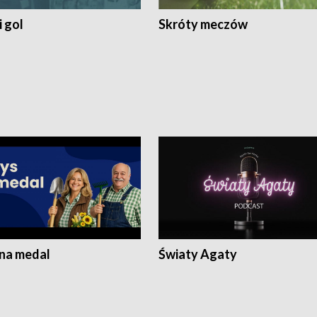
 gol
Skróty meczów
 na medal
Światy Agaty