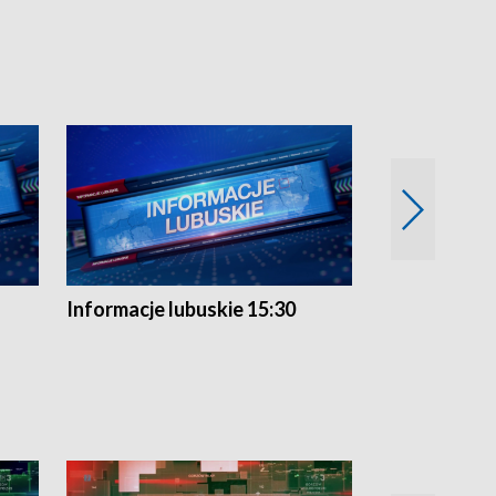
Informacje lubuskie 15:30
Przegląd ty