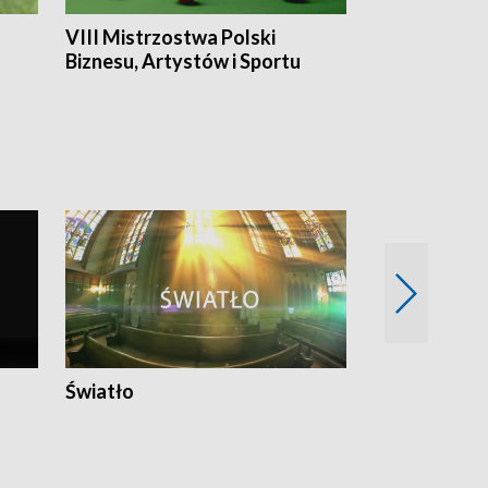
VIII Mistrzostwa Polski
Cztery kwar
Biznesu, Artystów i Sportu
Światło
Nowy adres