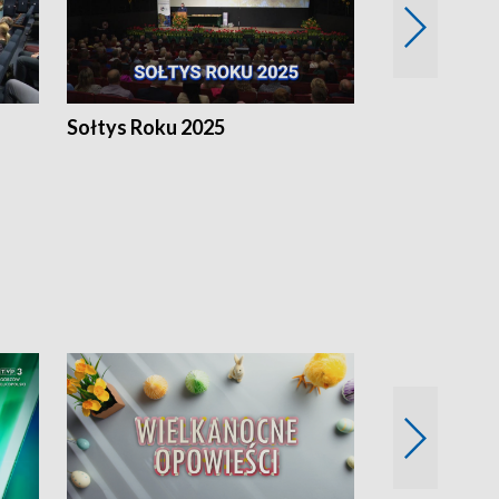
h
Sołtys Roku 2025
20 lat minęł
Wlkp.