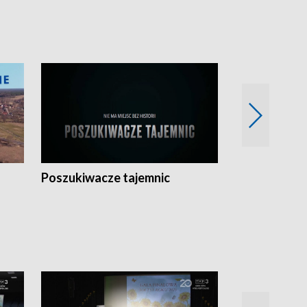
Poszukiwacze tajemnic
Kostrzyn na 