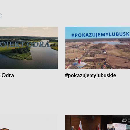
t Odra
#pokazujemylubuskie