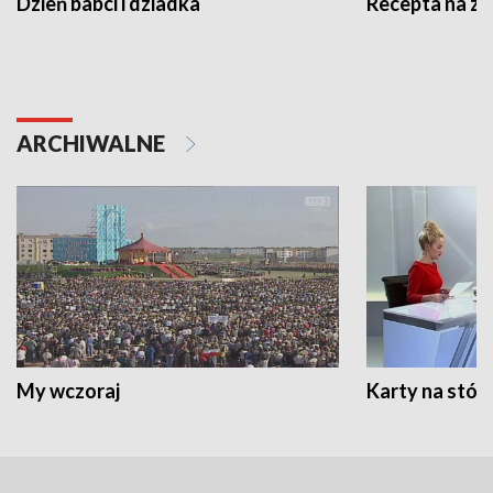
Dzień babci i dziadka
Recepta na z
ARCHIWALNE
My wczoraj
Karty na stół: