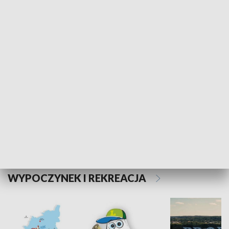
SPOŁECZEŃSTWO
Kalejdoskop
Sołtys na med
WYPOCZYNEK I REKREACJA