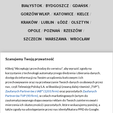
BIAŁYSTOK
/
BYDGOSZCZ
/
GDAŃSK
/
GORZÓW WLKP.
/
KATOWICE
/
KIELCE
/
KRAKÓW
/
LUBLIN
/
ŁÓDŹ
/
OLSZTYN
/
OPOLE
/
POZNAŃ
/
RZESZÓW
/
SZCZECIN
/
WARSZAWA
/
WROCŁAW
Szanujemy Twoją prywatność
Dołącz do nas:
Kliknij "Akceptuję i przechodzę do serwisu", aby wyrazić zgody na
korzystanie z technologii automatycznego śledzenia i zbierania danych,
TVP
dostęp do informacji na Twoim urządzeniu końcowym i ich
Abonament TVP
przechowywanie oraz na przetwarzanie Twoich danych osobowych przez
Regulamin TVP
nas, czyli Telewizję Polską S.A. w likwidacji (zwaną dalej również „TVP”),
Emisja w TVP
Polityka prywatności
Zaufanych Partnerów z IAB* (1201 firm)
oraz pozostałych
Zaufanych
Partnerów TVP (93 firm)
, w celach marketingowych (w tym do
Centrum informacji TVP
Moje zgody
zautomatyzowanego dopasowania reklam do Twoich zainteresowań i
mierzenia ich skuteczności) i pozostałych, które wskazujemy poniżej, a
Naziemna Telewizja Cyfrowa
Pomoc
także zgody na udostępnianie przez nas identyfikatora PPID do Google.