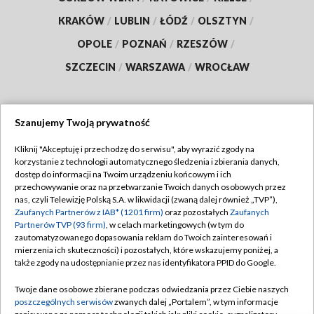
KRAKÓW
/
LUBLIN
/
ŁÓDŹ
/
OLSZTYN
/
OPOLE
/
POZNAŃ
/
RZESZÓW
/
SZCZECIN
/
WARSZAWA
/
WROCŁAW
Szanujemy Twoją prywatność
Dołącz do nas:
Kliknij "Akceptuję i przechodzę do serwisu", aby wyrazić zgody na
korzystanie z technologii automatycznego śledzenia i zbierania danych,
TVP
dostęp do informacji na Twoim urządzeniu końcowym i ich
Abonament TVP
przechowywanie oraz na przetwarzanie Twoich danych osobowych przez
Regulamin TVP
nas, czyli Telewizję Polską S.A. w likwidacji (zwaną dalej również „TVP”),
Emisja w TVP
Polityka prywatności
Zaufanych Partnerów z IAB* (1201 firm)
oraz pozostałych
Zaufanych
Partnerów TVP (93 firm)
, w celach marketingowych (w tym do
Centrum informacji TVP
Moje zgody
zautomatyzowanego dopasowania reklam do Twoich zainteresowań i
mierzenia ich skuteczności) i pozostałych, które wskazujemy poniżej, a
Naziemna Telewizja Cyfrowa
Pomoc
także zgody na udostępnianie przez nas identyfikatora PPID do Google.
Sklep TVP
Biuro reklamy
Twoje dane osobowe zbierane podczas odwiedzania przez Ciebie naszych
Rada Programowa
Kontakt
poszczególnych serwisów
zwanych dalej „Portalem”, w tym informacje