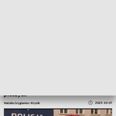
POWRÓT DO
GORZÓW WLKP.
TVP REGIONY
O włos od tragedii. Kierowca łamał
przepisy, potrącił kobietę na przejściu dla
pieszych
2025-10-07
Natalia Grygianiec-Krysik