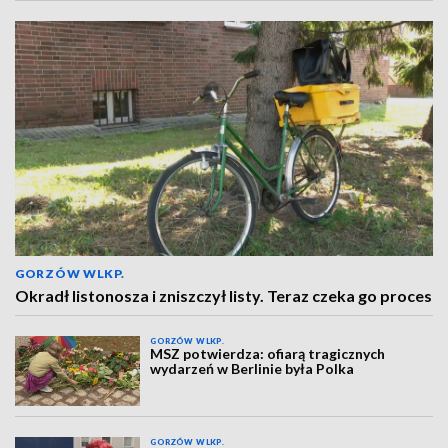
GORZÓW WLKP.
Okradł listonosza i zniszczył listy. Teraz czeka go proces
GORZÓW WLKP.
MSZ potwierdza: ofiarą tragicznych
wydarzeń w Berlinie była Polka
GORZÓW WLKP.