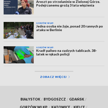
Areszt po strzelaninie w Zielonej Górze.
Podejrzanemu grożą 3 lata więzienia
GORZÓW WLKP.
Jedna osoba nie żyje, ponad 20 rannych po
ataku w Berlinie
GORZÓW WLKP.
Kradł paliwo na cudzych tablicach. 38-
latek w rękach policji
ZOBACZ WIĘCEJ
BIAŁYSTOK
/
BYDGOSZCZ
/
GDAŃSK
/
GORZÓW WLKP.
/
KATOWICE
/
KIELCE
/