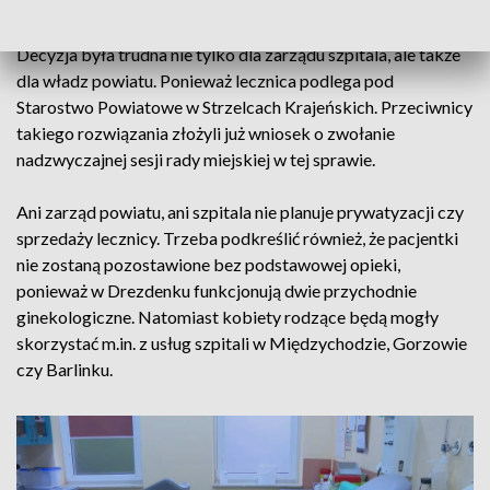
kosztów prowadzenia oddziałów w tzw. pełnej gotowości.
Decyzja była trudna nie tylko dla zarządu szpitala, ale także
dla władz powiatu. Ponieważ lecznica podlega pod
Starostwo Powiatowe w Strzelcach Krajeńskich. Przeciwnicy
takiego rozwiązania złożyli już wniosek o zwołanie
nadzwyczajnej sesji rady miejskiej w tej sprawie.
Ani zarząd powiatu, ani szpitala nie planuje prywatyzacji czy
sprzedaży lecznicy. Trzeba podkreślić również, że pacjentki
nie zostaną pozostawione bez podstawowej opieki,
ponieważ w Drezdenku funkcjonują dwie przychodnie
ginekologiczne. Natomiast kobiety rodzące będą mogły
skorzystać m.in. z usług szpitali w Międzychodzie, Gorzowie
czy Barlinku.