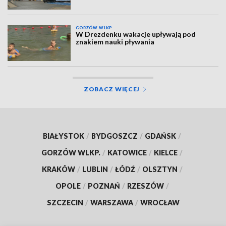
GORZÓW WLKP.
W Drezdenku wakacje upływają pod
znakiem nauki pływania
ZOBACZ WIĘCEJ
BIAŁYSTOK
/
BYDGOSZCZ
/
GDAŃSK
/
GORZÓW WLKP.
/
KATOWICE
/
KIELCE
/
KRAKÓW
/
LUBLIN
/
ŁÓDŹ
/
OLSZTYN
/
OPOLE
/
POZNAŃ
/
RZESZÓW
/
SZCZECIN
/
WARSZAWA
/
WROCŁAW