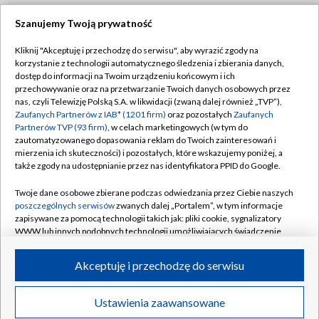
Szanujemy Twoją prywatność
Dołącz do nas:
Kliknij "Akceptuję i przechodzę do serwisu", aby wyrazić zgody na
korzystanie z technologii automatycznego śledzenia i zbierania danych,
TVP
dostęp do informacji na Twoim urządzeniu końcowym i ich
Abonament TVP
przechowywanie oraz na przetwarzanie Twoich danych osobowych przez
Regulamin TVP
nas, czyli Telewizję Polską S.A. w likwidacji (zwaną dalej również „TVP”),
Emisja w TVP
Polityka prywatności
Zaufanych Partnerów z IAB* (1201 firm)
oraz pozostałych
Zaufanych
Partnerów TVP (93 firm)
, w celach marketingowych (w tym do
Centrum informacji TVP
Moje zgody
zautomatyzowanego dopasowania reklam do Twoich zainteresowań i
mierzenia ich skuteczności) i pozostałych, które wskazujemy poniżej, a
Naziemna Telewizja Cyfrowa
Pomoc
także zgody na udostępnianie przez nas identyfikatora PPID do Google.
Sklep TVP
Biuro reklamy
Twoje dane osobowe zbierane podczas odwiedzania przez Ciebie naszych
Rada Programowa
Kontakt
poszczególnych serwisów
zwanych dalej „Portalem”, w tym informacje
zapisywane za pomocą technologii takich jak: pliki cookie, sygnalizatory
System NOS
WWW lub innych podobnych technologii umożliwiających świadczenie
dopasowanych i bezpiecznych usług, personalizację treści oraz reklam,
Informacje o nadawcy
Kanały
udostępnianie funkcji mediów społecznościowych oraz analizowanie
Akceptuję i przechodzę do serwisu
ruchu w Internecie.
Program dla prasy
©2026 Telewizja Polska S.A. w likwidacji
Biuro Reklamy
Twoje dane osobowe zbierane podczas odwiedzania przez Ciebie
Ustawienia zaawansowane
poszczególnych serwisów
na Portalu, takie jak adresy IP, identyfikatory
Ogłoszenie przetargowe