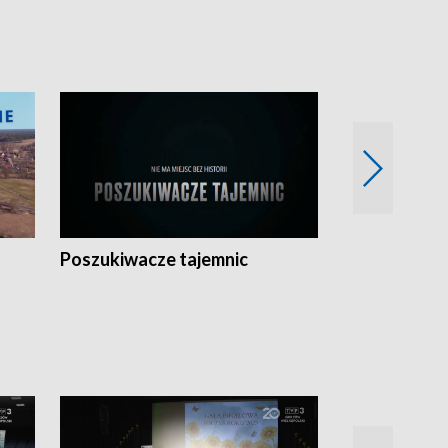
Poszukiwacze tajemnic
Kostrzyn na 