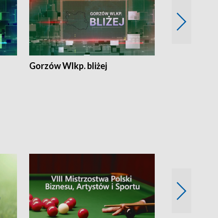
Gorzów Wlkp. bliżej
Lubuskie bliż