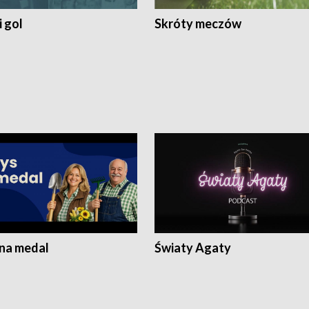
 gol
Skróty meczów
 na medal
Światy Agaty