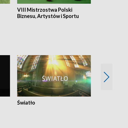
VIII Mistrzostwa Polski
Cztery kwar
Biznesu, Artystów i Sportu
Światło
Nowy adres