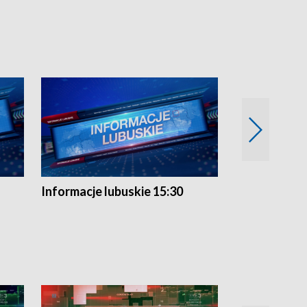
Informacje lubuskie 15:30
Przegląd ty