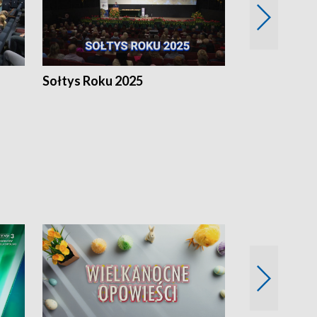
h
Sołtys Roku 2025
20 lat minęł
Wlkp.