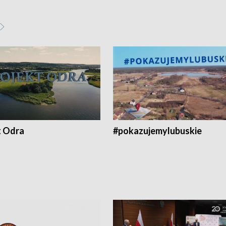
t Odra
#pokazujemylubuskie