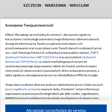
SZCZECIN
/
WARSZAWA
/
WROCŁAW
Szanujemy Twoją prywatność
Dołącz do nas:
Kliknij "Akceptuję i przechodzę do serwisu", aby wyrazić zgody na
korzystanie z technologii automatycznego śledzenia i zbierania danych,
TVP
dostęp do informacji na Twoim urządzeniu końcowym i ich
Abonament TVP
przechowywanie oraz na przetwarzanie Twoich danych osobowych przez
Regulamin TVP
nas, czyli Telewizję Polską S.A. w likwidacji (zwaną dalej również „TVP”),
Emisja w TVP
Polityka prywatności
Zaufanych Partnerów z IAB* (1201 firm)
oraz pozostałych
Zaufanych
Partnerów TVP (93 firm)
, w celach marketingowych (w tym do
Centrum informacji TVP
Moje zgody
zautomatyzowanego dopasowania reklam do Twoich zainteresowań i
mierzenia ich skuteczności) i pozostałych, które wskazujemy poniżej, a
Naziemna Telewizja Cyfrowa
Pomoc
także zgody na udostępnianie przez nas identyfikatora PPID do Google.
Sklep TVP
Biuro reklamy
Twoje dane osobowe zbierane podczas odwiedzania przez Ciebie naszych
Rada Programowa
Kontakt
poszczególnych serwisów
zwanych dalej „Portalem”, w tym informacje
zapisywane za pomocą technologii takich jak: pliki cookie, sygnalizatory
System NOS
WWW lub innych podobnych technologii umożliwiających świadczenie
dopasowanych i bezpiecznych usług, personalizację treści oraz reklam,
Informacje o nadawcy
Kanały
udostępnianie funkcji mediów społecznościowych oraz analizowanie
Akceptuję i przechodzę do serwisu
ruchu w Internecie.