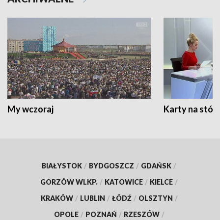
My wczoraj
Karty na stół:
BIAŁYSTOK
/
BYDGOSZCZ
/
GDAŃSK
/
GORZÓW WLKP.
/
KATOWICE
/
KIELCE
/
KRAKÓW
/
LUBLIN
/
ŁÓDŹ
/
OLSZTYN
/
OPOLE
/
POZNAŃ
/
RZESZÓW
/