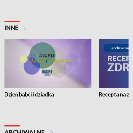
INNE
Dzień babci i dziadka
Recepta na z
ARCHIWALNE