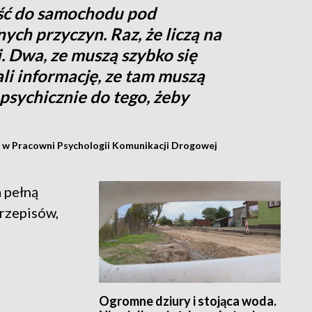
ąść do samochodu pod
ch przyczyn. Raz, że liczą na
i. Dwa, ze muszą szybko się
ali informację, ze tam muszą
i psychicznie do tego, żeby
ra w Pracowni Psychologii Komunikacji Drogowej
 pełną
rzepisów,
Ogromne dziury i stojąca woda.