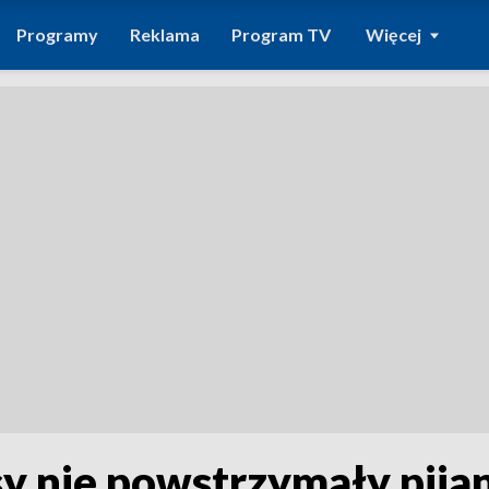
Programy
Reklama
Program TV
Więcej
sy nie powstrzymały pij