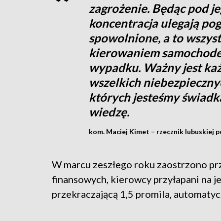
zagrożenie. Będąc pod j
koncentracja ulegają pog
spowolnione, a to wszyst
kierowaniem samochodem
wypadku. Ważny jest każd
wszelkich niebezpiecznyc
których jesteśmy świadk
wiedzę.
kom. Maciej Kimet – rzecznik lubuskiej po
W marcu zeszłego roku zaostrzono pr
finansowych, kierowcy przyłapani na j
przekraczającą 1,5 promila, automatyc