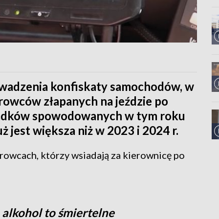
owadzenia konfiskaty samochodów, w
erowców złapanych na jeździe po
ypadków spowodowanych w tym roku
ż jest większa niż w 2023 i 2024 r.
erowcach, którzy wsiadają za kierownicę po
alkohol to śmiertelne