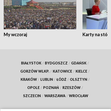
My wczoraj
Karty na stół:
BIAŁYSTOK
/
BYDGOSZCZ
/
GDAŃSK
/
GORZÓW WLKP.
/
KATOWICE
/
KIELCE
/
KRAKÓW
/
LUBLIN
/
ŁÓDŹ
/
OLSZTYN
/
OPOLE
/
POZNAŃ
/
RZESZÓW
/
SZCZECIN
/
WARSZAWA
/
WROCŁAW