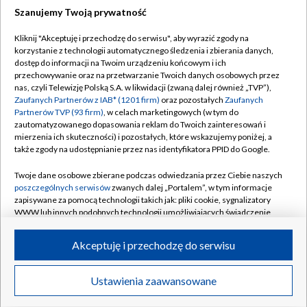
Szanujemy Twoją prywatność
Dołącz do nas:
Kliknij "Akceptuję i przechodzę do serwisu", aby wyrazić zgody na
korzystanie z technologii automatycznego śledzenia i zbierania danych,
TVP
dostęp do informacji na Twoim urządzeniu końcowym i ich
Abonament TVP
przechowywanie oraz na przetwarzanie Twoich danych osobowych przez
Regulamin TVP
nas, czyli Telewizję Polską S.A. w likwidacji (zwaną dalej również „TVP”),
Emisja w TVP
Polityka prywatności
Zaufanych Partnerów z IAB* (1201 firm)
oraz pozostałych
Zaufanych
Partnerów TVP (93 firm)
, w celach marketingowych (w tym do
Centrum informacji TVP
Moje zgody
zautomatyzowanego dopasowania reklam do Twoich zainteresowań i
mierzenia ich skuteczności) i pozostałych, które wskazujemy poniżej, a
Naziemna Telewizja Cyfrowa
Pomoc
także zgody na udostępnianie przez nas identyfikatora PPID do Google.
Sklep TVP
Biuro reklamy
Twoje dane osobowe zbierane podczas odwiedzania przez Ciebie naszych
Rada Programowa
Kontakt
poszczególnych serwisów
zwanych dalej „Portalem”, w tym informacje
zapisywane za pomocą technologii takich jak: pliki cookie, sygnalizatory
System NOS
WWW lub innych podobnych technologii umożliwiających świadczenie
dopasowanych i bezpiecznych usług, personalizację treści oraz reklam,
Informacje o nadawcy
Kanały
udostępnianie funkcji mediów społecznościowych oraz analizowanie
Akceptuję i przechodzę do serwisu
ruchu w Internecie.
Program dla prasy
©2026 Telewizja Polska S.A. w likwidacji
Biuro Reklamy
Twoje dane osobowe zbierane podczas odwiedzania przez Ciebie
Ustawienia zaawansowane
poszczególnych serwisów
na Portalu, takie jak adresy IP, identyfikatory
Ogłoszenie przetargowe
Twoich urządzeń końcowych i identyfikatory plików cookie, informacje o