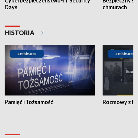
Cyberbezpieczeństwo-IT Security
Bezpieczny s
Days
chmurach
HISTORIA
Pamięć i Tożsamość
Rozmowy z his