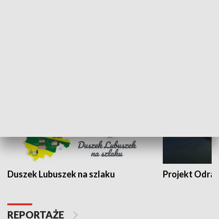
Kalejdoskop
Sołtys na med
WYPOCZYNEK I REKREACJA
Duszek Lubuszek na szlaku
Projekt Odra
REPORTAŻE