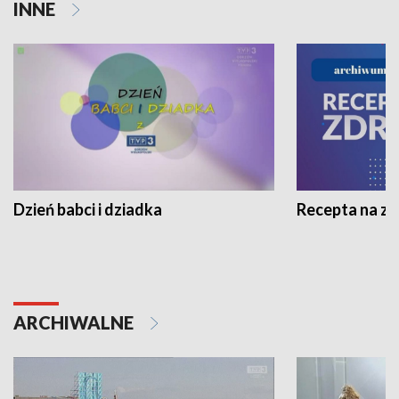
INNE
Dzień babci i dziadka
Recepta na z
ARCHIWALNE